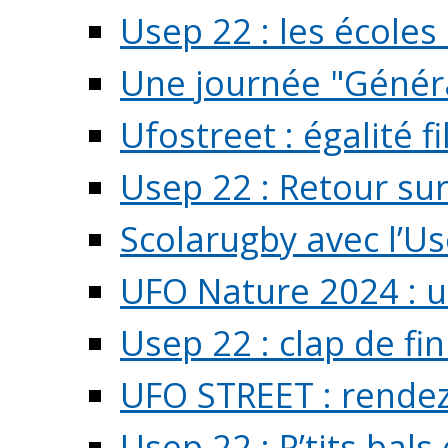
Usep 22 : les écoles 
Une journée "Généra
Ufostreet : égalité f
Usep 22 : Retour su
Scolarugby avec l’U
UFO Nature 2024 : 
Usep 22 : clap de fi
UFO STREET : rendez
Usep 22 : P’tits bals