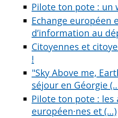
Pilote ton pote : un 
Echange européen e
d’information au dé
Citoyennes et citoye
!
"Sky Above me, Earth
séjour en Géorgie (..
Pilote ton pote : le
européen·nes et (...)