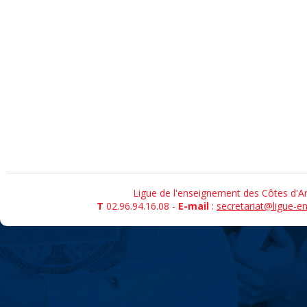
Ligue de l'enseignement des Côtes d'Ar
T
02.96.94.16.08 -
E-mail
:
secretariat@ligue-e