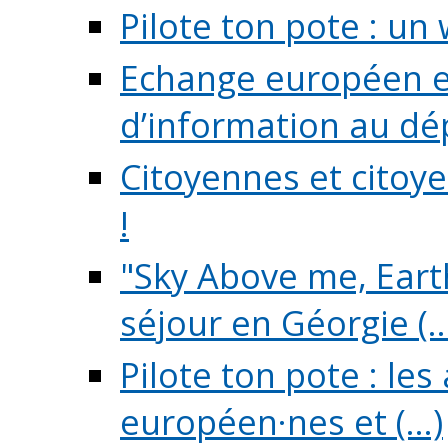
Pilote ton pote : un 
Echange européen e
d’information au dé
Citoyennes et citoye
!
"Sky Above me, Earth
séjour en Géorgie (..
Pilote ton pote : le
européen·nes et (...)