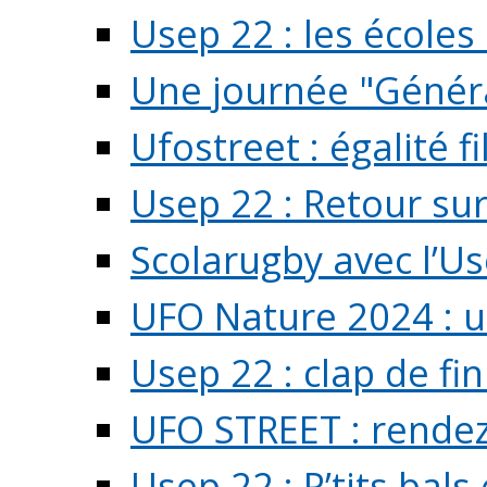
Usep 22 : les écoles 
Une journée "Généra
Ufostreet : égalité f
Usep 22 : Retour su
Scolarugby avec l’U
UFO Nature 2024 : 
Usep 22 : clap de fi
UFO STREET : rendez
Usep 22 : P’tits bals