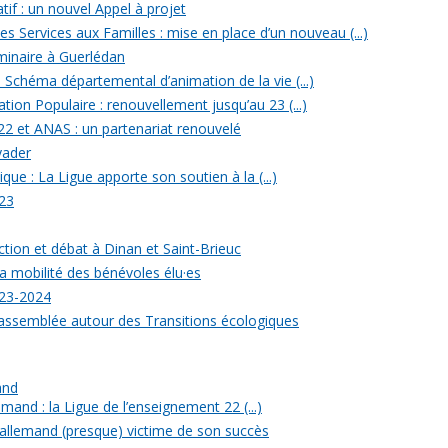
tif : un nouvel Appel à projet
 Services aux Familles : mise en place d’un nouveau (...)
minaire à Guerlédan
u Schéma départemental d’animation de la vie (...)
ion Populaire : renouvellement jusqu’au 23 (...)
22 et ANAS : un partenariat renouvelé
yader
ique : La Ligue apporte son soutien à la (...)
23
ection et débat à Dinan et Saint-Brieuc
a mobilité des bénévoles élu·es
023-2024
rassemblée autour des Transitions écologiques
and
mand : la Ligue de l’enseignement 22 (...)
allemand (presque) victime de son succès