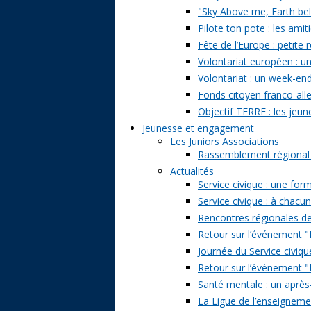
"Sky Above me, Earth belo
Pilote ton pote : les amit
Fête de l’Europe : petite 
Volontariat européen : un
Volontariat : un week-en
Fonds citoyen franco-alle
Objectif TERRE : les jeun
Jeunesse et engagement
Les Juniors Associations
Rassemblement régional de
Actualités
Service civique : une form
Service civique : à chacu
Rencontres régionales de
Retour sur l’événement "Pa
Journée du Service civiqu
Retour sur l’événement "D
Santé mentale : un après-
La Ligue de l’enseignemen