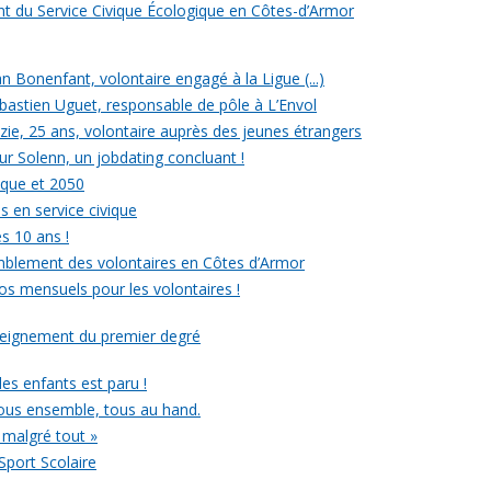
ent du Service Civique Écologique en Côtes-d’Armor
ean Bonenfant, volontaire engagé à la Ligue (...)
astien Uguet, responsable de pôle à L’Envol
e, 25 ans, volontaire auprès des jeunes étrangers
our Solenn, un jobdating concluant !
ique et 2050
s en service civique
es 10 ans !
mblement des volontaires en Côtes d’Armor
ros mensuels pour les volontaires !
nseignement du premier degré
 des enfants est paru !
ous ensemble, tous au hand.
 malgré tout »
Sport Scolaire