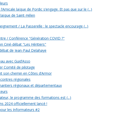
leurs
’Amicale laïque de Pordic s’engage. Et pas que sur le (...)
 laïque de Saint-Hélen
eignement / La Passerelle : le spectacle encourage (...)
ontre / Conférence "Génération COVID ?"
ion Ciné-débat "Les Héritiers"
 débat de Jean-Paul Delahaye
veau avec Guid’Asso
er Comité de pilotage
 fait son chemin en Côtes d’Armor
ncontres régionales
chantiers régionaux et départementaux
teurs
eur, le programme des formations est (...)
ons 2024 officiellement lancé !
 pour les Informateurs #2