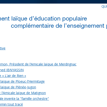
QU
tive
mon, Président de l’Amicale laïque de Merdrignac
med IBNYASSIN
 « L’air de Rien »
 laïque de Ploeuc-l’Hermitage
 laïque de Plénée-Jugon
c l’Amicale laïque de Matignon
le invente la "famille orchestre"
emin tout tracé