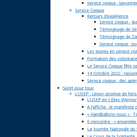
Service civique : lancem
Service Civique
Retours d’expérience
Service civique : J
Témoignage de Séb
Témoignage de Zazi
Service civique : p
Les jeunes en service civ
Formation des volontaire
Le Service Civique fête s
14 Octobre 2022 : rasse
Service civique : des apé
Sport pour tous
L’USEP : Union sportive de l’e
L’USEP en Côtes d’Armor
A l’affiche : le manifeste
« Handballons-nous » : T
E-rencontre : « ensemble
La Journée Nationale du 
Le Cross de la Solidarité