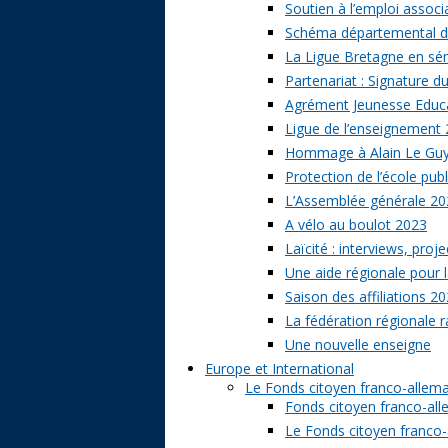
Soutien à l’emploi associa
Schéma départemental des
La Ligue Bretagne en sé
Partenariat : Signature d
Agrément Jeunesse Educat
Ligue de l’enseignement 
Hommage à Alain Le Gu
Protection de l’école publ
L’Assemblée générale 20
A vélo au boulot 2023
Laïcité : interviews, proj
Une aide régionale pour l
Saison des affiliations 2
La fédération régionale 
Une nouvelle enseigne
Europe et International
Le Fonds citoyen franco-allem
Fonds citoyen franco-alle
Le Fonds citoyen franco-