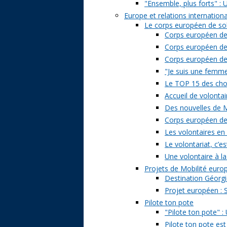
"Ensemble, plus forts" : 
Europe et relations internation
Le corps européen de sol
Corps européen de 
Corps européen de 
Corps européen de s
"Je suis une femme 
Le TOP 15 des chose
Accueil de volontai
Des nouvelles de M
Corps européen de s
Les volontaires en
Le volontariat, c’es
Une volontaire à la
Projets de Mobilité eur
Destination Géorgi
Projet européen : 
Pilote ton pote
"Pilote ton pote" 
Pilote ton pote est 