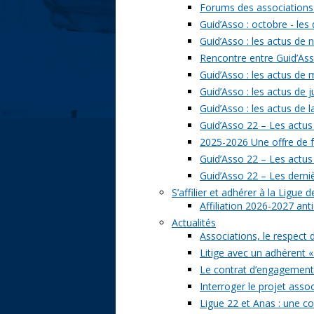
Forums des associations 
Guid’Asso : octobre - les
Guid’Asso : les actus de
Rencontre entre Guid’Asso
Guid’Asso : les actus de
Guid’Asso : les actus de 
Guid’Asso : les actus de 
Guid’Asso 22 – Les actus
2025-2026 Une offre de 
Guid’Asso 22 – Les actu
Guid’Asso 22 – Les derni
S’affilier et adhérer à la Ligue
Affiliation 2026-2027 ant
Actualités
Associations, le respect 
Litige avec un adhérent «
Le contrat d’engagement 
Interroger le projet assoc
Ligue 22 et Anas : une c