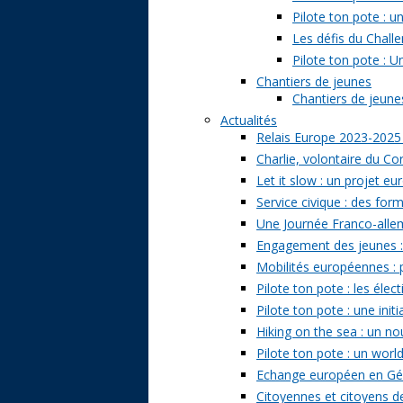
Pilote ton pote : 
Les défis du Challe
Pilote ton pote : U
Chantiers de jeunes
Chantiers de jeunes 
Actualités
Relais Europe 2023-2025
Charlie, volontaire du Cor
Let it slow : un projet e
Service civique : des form
Une Journée Franco-allem
Engagement des jeunes : t
Mobilités européennes : pr
Pilote ton pote : les él
Pilote ton pote : une ini
Hiking on the sea : un n
Pilote ton pote : un world
Echange européen en Géo
Citoyennes et citoyens de 