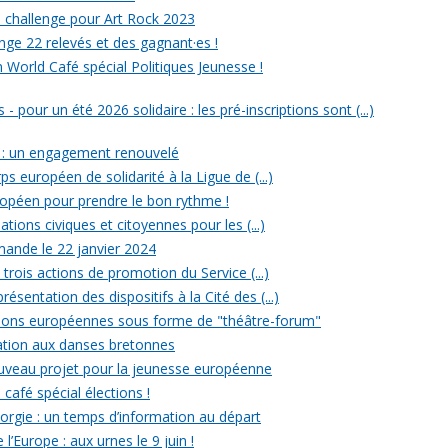
un challenge pour Art Rock 2023
nge 22 relevés et des gagnant·es !
n World Café spécial Politiques Jeunesse !
- pour un été 2026 solidaire : les pré-inscriptions sont (...)
 : un engagement renouvelé
ps européen de solidarité à la Ligue de (...)
uropéen pour prendre le bon rythme !
ations civiques et citoyennes pour les (...)
ande le 22 janvier 2024
rois actions de promotion du Service (...)
ésentation des dispositifs à la Cité des (...)
ections européennes sous forme de "théâtre-forum"
tiation aux danses bretonnes
ouveau projet pour la jeunesse européenne
 café spécial élections !
rgie : un temps d’information au départ
l’Europe : aux urnes le 9 juin !