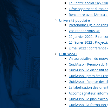
Le Centre social Cap Cou
Développement durable : l
Rencontre avec l’Amicale
Université populaire
Partenariat Ligue de l’ens
Vos rendez-vous UP
20 Janvier 2022 : E-renc
25 février 2022 : Project
2 mai 2022 : conférence
GUID’ASSO
Vie associative : du nou
Guid’Asso - Réunion du 1
Guid’Asso : le dispositif
Guid’Asso : premières re
Guid’Asso : Reprise des 
La labellisation des orien
Accompagnateur, informat
Guid’Asso : le plan d’acti
Guid’Asso : la formation