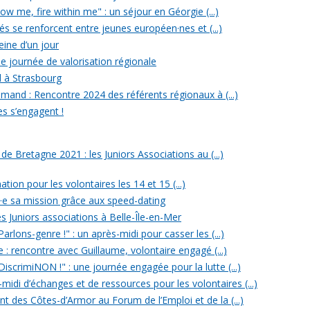
w me, fire within me" : un séjour en Géorgie (...)
iés se renforcent entre jeunes européen·nes et (...)
reine d’un jour
e journée de valorisation régionale
d à Strasbourg
mand : Rencontre 2024 des référents régionaux à (...)
es s’engagent !
 Bretagne 2021 : les Juniors Associations au (...)
ation pour les volontaires les 14 et 15 (...)
n·e sa mission grâce aux speed-dating
s Juniors associations à Belle-Île-en-Mer
rlons-genre !" : un après-midi pour casser les (...)
e : rencontre avec Guillaume, volontaire engagé (...)
iscrimiNON !" : une journée engagée pour la lutte (...)
midi d’échanges et de ressources pour les volontaires (...)
t des Côtes-d’Armor au Forum de l’Emploi et de la (...)