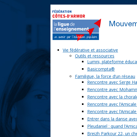
Vie fédérative et associative
Outils et ressources
Lumni, plateforme éduca
Basicompta®
Familigue, la force d’un réseau
Rencontre avec Serge Ha
Rencontre avec Moham
Rencontre avec la chorale
Rencontre avec l’Amicale
Rencontre avec l’Amicale
Entrer dans la danse ave
Pleudaniel : quand l’Amica
Breizh Parkour 22, un ch