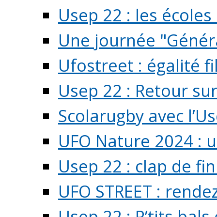
Usep 22 : les écoles 
Une journée "Généra
Ufostreet : égalité f
Usep 22 : Retour su
Scolarugby avec l’U
UFO Nature 2024 : 
Usep 22 : clap de fi
UFO STREET : rendez
Usep 22 : P’tits bals