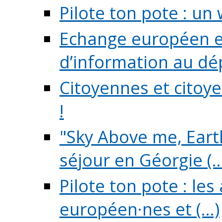
Pilote ton pote : un 
Echange européen e
d’information au dé
Citoyennes et citoye
!
"Sky Above me, Earth
séjour en Géorgie (..
Pilote ton pote : le
européen·nes et (...)