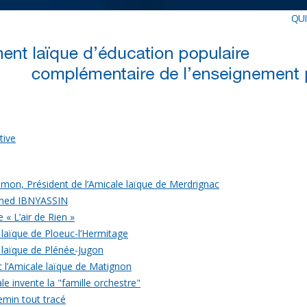
QU
tive
mon, Président de l’Amicale laïque de Merdrignac
med IBNYASSIN
 « L’air de Rien »
 laïque de Ploeuc-l’Hermitage
 laïque de Plénée-Jugon
c l’Amicale laïque de Matignon
le invente la "famille orchestre"
emin tout tracé