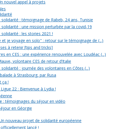
Un nouvel appel à projets
ales
idarité
solidarité : témoignage de Rabeb, 24 ans, Tunisie
solidarité : une mission perturbée par la covid-19
olidarité : les stories 2021 !
et je voyage en solo" : retour sur le témoignage de (...)
s à retenir [tips and tricks]
res en CES : une expérience renouvelée avec Loudéac (...)
auve, volontaire CES de retour d’Italie
olidarité : journée des volontaires en Côtes (...)
 balade à Strasbourg, par Rusa
t ça !
 Ligue 22 : Bienvenue à Lydia !
opéenne
e : témoignages du séjour en vidéo
Séjour en Géorgie
: Un nouveau projet de solidarité européenne
officiellement lancé !