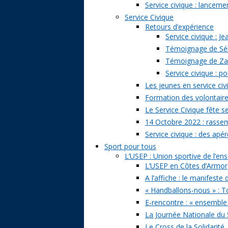
Service civique : lancem
Service Civique
Retours d’expérience
Service civique : J
Témoignage de Séb
Témoignage de Zazi
Service civique : p
Les jeunes en service civ
Formation des volontaire
Le Service Civique fête s
14 Octobre 2022 : rasse
Service civique : des apé
Sport pour tous
L’USEP : Union sportive de l’e
L’USEP en Côtes d’Armor
A l’affiche : le manifeste
« Handballons-nous » : T
E-rencontre : « ensemble
La Journée Nationale du 
Le Cross de la Solidarité