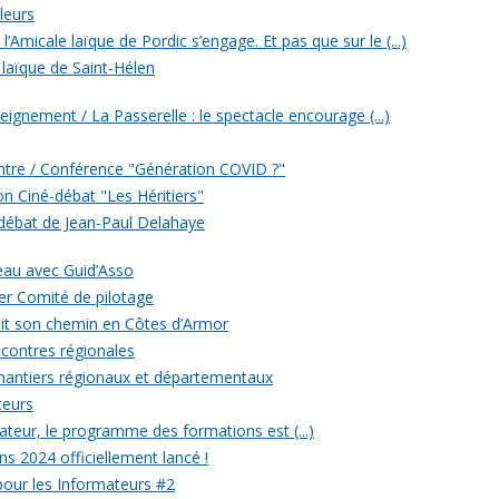
leurs
’Amicale laïque de Pordic s’engage. Et pas que sur le (...)
 laïque de Saint-Hélen
eignement / La Passerelle : le spectacle encourage (...)
ontre / Conférence "Génération COVID ?"
ion Ciné-débat "Les Héritiers"
 débat de Jean-Paul Delahaye
veau avec Guid’Asso
er Comité de pilotage
 fait son chemin en Côtes d’Armor
ncontres régionales
chantiers régionaux et départementaux
teurs
eur, le programme des formations est (...)
ons 2024 officiellement lancé !
 pour les Informateurs #2