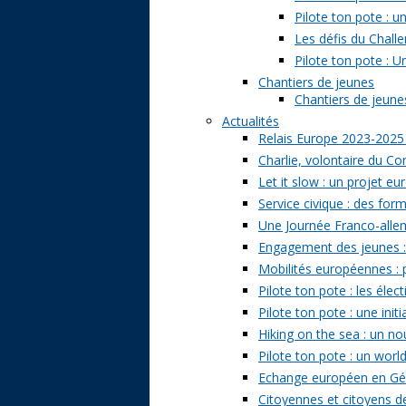
Pilote ton pote : 
Les défis du Challe
Pilote ton pote : U
Chantiers de jeunes
Chantiers de jeunes 
Actualités
Relais Europe 2023-2025
Charlie, volontaire du Cor
Let it slow : un projet e
Service civique : des form
Une Journée Franco-allem
Engagement des jeunes : t
Mobilités européennes : pr
Pilote ton pote : les él
Pilote ton pote : une ini
Hiking on the sea : un n
Pilote ton pote : un world
Echange européen en Géo
Citoyennes et citoyens de 