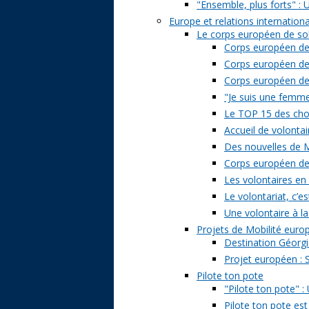
"Ensemble, plus forts" : 
Europe et relations internation
Le corps européen de sol
Corps européen de 
Corps européen de 
Corps européen de s
"Je suis une femme 
Le TOP 15 des chose
Accueil de volontai
Des nouvelles de M
Corps européen de s
Les volontaires en
Le volontariat, c’es
Une volontaire à la
Projets de Mobilité eur
Destination Géorgi
Projet européen : 
Pilote ton pote
"Pilote ton pote" 
Pilote ton pote est 