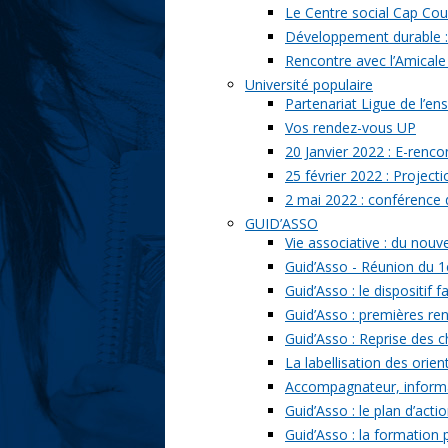
Le Centre social Cap Cou
Développement durable : l
Rencontre avec l’Amicale
Université populaire
Partenariat Ligue de l’ens
Vos rendez-vous UP
20 Janvier 2022 : E-renc
25 février 2022 : Project
2 mai 2022 : conférence
GUID’ASSO
Vie associative : du nou
Guid’Asso - Réunion du 1
Guid’Asso : le dispositif
Guid’Asso : premières re
Guid’Asso : Reprise des 
La labellisation des orien
Accompagnateur, informat
Guid’Asso : le plan d’acti
Guid’Asso : la formation