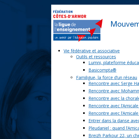
Vie fédérative et associative
Outils et ressources
Lumni, plateforme éduca
Basicompta®
Familigue, la force d’un réseau
Rencontre avec Serge Ha
Rencontre avec Moham
Rencontre avec la chorale
Rencontre avec l’Amicale
Rencontre avec l’Amicale
Entrer dans la danse ave
Pleudaniel : quand l’Amica
Breizh Parkour 22, un ch