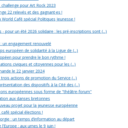
un challenge pour Art Rock 2023
nge 22 relevés et des gagnant·es !
n World Café spécial Politiques Jeunesse !
- pour un été 2026 solidaire : les pré-inscriptions sont (...)
 : un engagement renouvelé
ps européen de solidarité à la Ligue de (...)
uropéen pour prendre le bon rythme !
ations civiques et citoyennes pour les (...)
ande le 22 janvier 2024
rois actions de promotion du Service (...)
ésentation des dispositifs à la Cité des (...)
ections européennes sous forme de "théâtre-forum"
tiation aux danses bretonnes
ouveau projet pour la jeunesse européenne
 café spécial élections !
rgie : un temps d’information au départ
l’Europe : aux urnes le 9 juin !