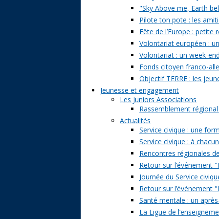
"Sky Above me, Earth belo
Pilote ton pote : les amit
Fête de l’Europe : petite 
Volontariat européen : un
Volontariat : un week-en
Fonds citoyen franco-alle
Objectif TERRE : les jeun
Jeunesse et engagement
Les Juniors Associations
Rassemblement régional de
Actualités
Service civique : une form
Service civique : à chacu
Rencontres régionales de
Retour sur l’événement "Pa
Journée du Service civiqu
Retour sur l’événement "D
Santé mentale : un après-
La Ligue de l’enseignemen