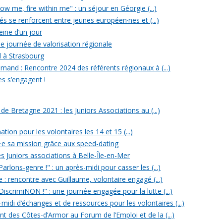
w me, fire within me" : un séjour en Géorgie (...)
iés se renforcent entre jeunes européen·nes et (...)
reine d’un jour
e journée de valorisation régionale
d à Strasbourg
mand : Rencontre 2024 des référents régionaux à (...)
es s’engagent !
 Bretagne 2021 : les Juniors Associations au (...)
ation pour les volontaires les 14 et 15 (...)
n·e sa mission grâce aux speed-dating
s Juniors associations à Belle-Île-en-Mer
rlons-genre !" : un après-midi pour casser les (...)
e : rencontre avec Guillaume, volontaire engagé (...)
iscrimiNON !" : une journée engagée pour la lutte (...)
midi d’échanges et de ressources pour les volontaires (...)
t des Côtes-d’Armor au Forum de l’Emploi et de la (...)