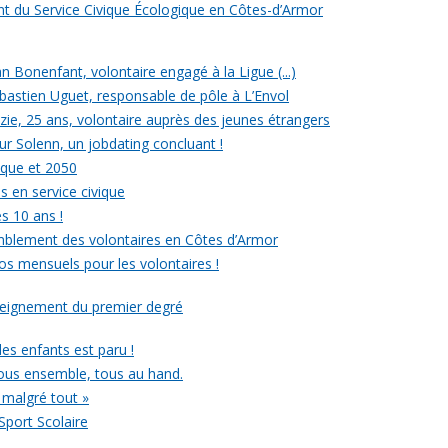
ent du Service Civique Écologique en Côtes-d’Armor
ean Bonenfant, volontaire engagé à la Ligue (...)
astien Uguet, responsable de pôle à L’Envol
e, 25 ans, volontaire auprès des jeunes étrangers
our Solenn, un jobdating concluant !
ique et 2050
s en service civique
es 10 ans !
mblement des volontaires en Côtes d’Armor
ros mensuels pour les volontaires !
nseignement du premier degré
 des enfants est paru !
ous ensemble, tous au hand.
 malgré tout »
Sport Scolaire