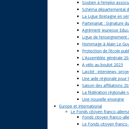
Soutien à l’emploi associa
Schéma départemental des
La Ligue Bretagne en sé
Partenariat : Signature d
Agrément Jeunesse Educat
Ligue de l’enseignement 
Hommage à Alain Le Gu
Protection de l’école publ
L’Assemblée générale 20
A vélo au boulot 2023
Laïcité : interviews, proj
Une aide régionale pour l
Saison des affiliations 2
La fédération régionale 
Une nouvelle enseigne
Europe et International
Le Fonds citoyen franco-allem
Fonds citoyen franco-alle
Le Fonds citoyen franco-