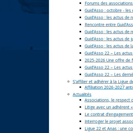
Forums des associations 
Guid’Asso : octobre - les
Guid’Asso : les actus de
Rencontre entre Guid’Asso
Guid’Asso : les actus de
Guid’Asso : les actus de 
Guid’Asso : les actus de 
Guid’Asso 22 – Les actus
2025-2026 Une offre de 
Guid’Asso 22 – Les actu
Guid’Asso 22 – Les derni
S’affilier et adhérer à la Ligue
Affiliation 2026-2027 ant
Actualités
Associations, le respect 
Litige avec un adhérent «
Le contrat d’engagement 
Interroger le projet assoc
Ligue 22 et Anas : une c