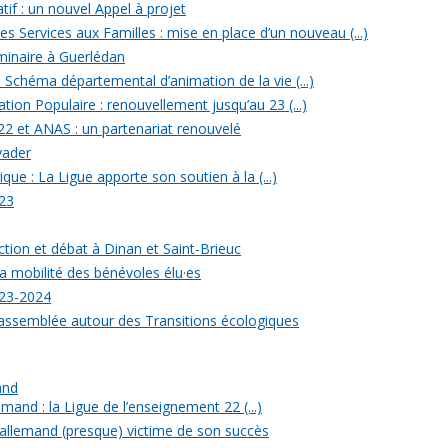
tif : un nouvel Appel à projet
 Services aux Familles : mise en place d’un nouveau (...)
minaire à Guerlédan
u Schéma départemental d’animation de la vie (...)
ion Populaire : renouvellement jusqu’au 23 (...)
22 et ANAS : un partenariat renouvelé
yader
ique : La Ligue apporte son soutien à la (...)
23
ection et débat à Dinan et Saint-Brieuc
a mobilité des bénévoles élu·es
023-2024
rassemblée autour des Transitions écologiques
and
mand : la Ligue de l’enseignement 22 (...)
allemand (presque) victime de son succès