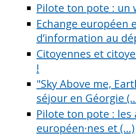
Pilote ton pote : un 
Echange européen e
d’information au dé
Citoyennes et citoye
!
"Sky Above me, Earth
séjour en Géorgie (..
Pilote ton pote : le
européen·nes et (...)