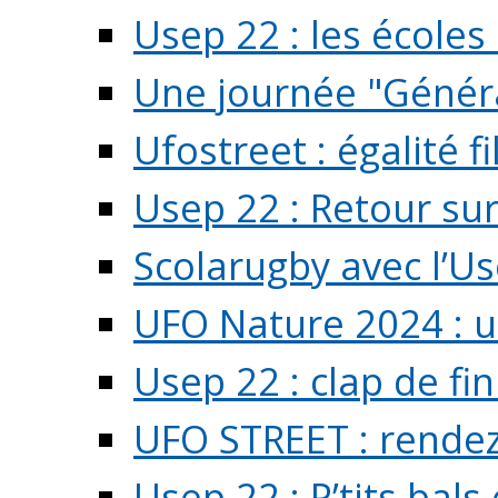
Usep 22 : les écoles 
Une journée "Généra
Ufostreet : égalité f
Usep 22 : Retour su
Scolarugby avec l’U
UFO Nature 2024 : 
Usep 22 : clap de fi
UFO STREET : rendez
Usep 22 : P’tits bals