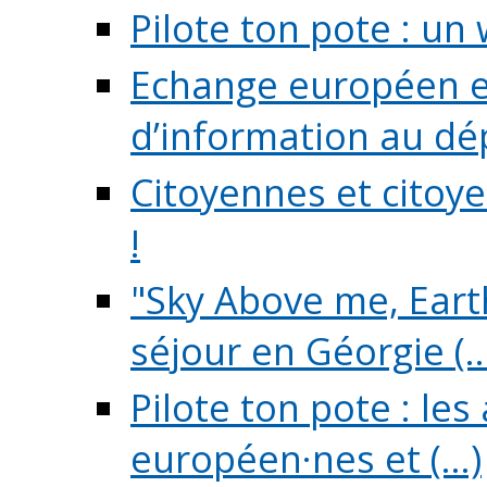
Pilote ton pote : un 
Echange européen e
d’information au dé
Citoyennes et citoye
!
"Sky Above me, Earth
séjour en Géorgie (..
Pilote ton pote : le
européen·nes et (...)