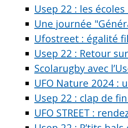
Usep 22 : les écoles 
Une journée "Généra
Ufostreet : égalité f
Usep 22 : Retour su
Scolarugby avec l’U
UFO Nature 2024 : 
Usep 22 : clap de fi
UFO STREET : rendez
Usep 22 : P’tits bals