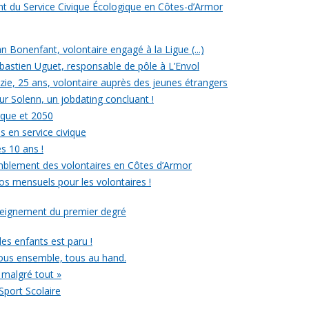
ent du Service Civique Écologique en Côtes-d’Armor
ean Bonenfant, volontaire engagé à la Ligue (...)
astien Uguet, responsable de pôle à L’Envol
e, 25 ans, volontaire auprès des jeunes étrangers
our Solenn, un jobdating concluant !
ique et 2050
s en service civique
es 10 ans !
mblement des volontaires en Côtes d’Armor
ros mensuels pour les volontaires !
nseignement du premier degré
 des enfants est paru !
ous ensemble, tous au hand.
 malgré tout »
Sport Scolaire