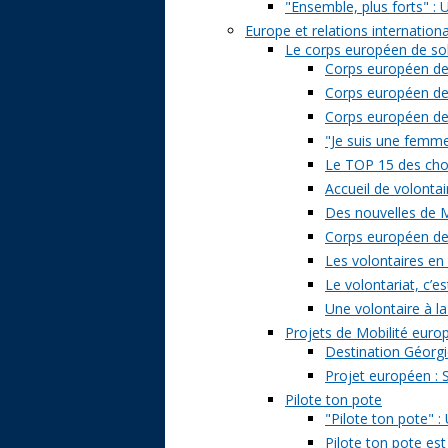
"Ensemble, plus forts" : 
Europe et relations internation
Le corps européen de sol
Corps européen de 
Corps européen de 
Corps européen de s
"Je suis une femme 
Le TOP 15 des chose
Accueil de volontai
Des nouvelles de M
Corps européen de s
Les volontaires en
Le volontariat, c’es
Une volontaire à la
Projets de Mobilité eur
Destination Géorgi
Projet européen : 
Pilote ton pote
"Pilote ton pote" 
Pilote ton pote est 