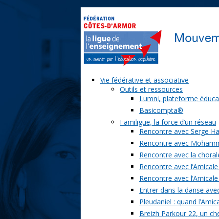
Vie fédérative et associative
Outils et ressources
Lumni, plateforme éduca
Basicompta®
Familigue, la force d’un réseau
Rencontre avec Serge Ha
Rencontre avec Moham
Rencontre avec la chorale
Rencontre avec l’Amicale
Rencontre avec l’Amicale
Entrer dans la danse ave
Pleudaniel : quand l’Amica
Breizh Parkour 22, un ch