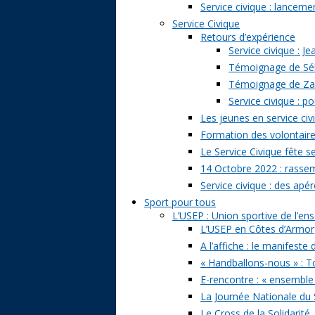
Service civique : lancem
Service Civique
Retours d’expérience
Service civique : J
Témoignage de Séb
Témoignage de Zazi
Service civique : p
Les jeunes en service civ
Formation des volontaire
Le Service Civique fête s
14 Octobre 2022 : rasse
Service civique : des apé
Sport pour tous
L’USEP : Union sportive de l’e
L’USEP en Côtes d’Armor
A l’affiche : le manifeste
« Handballons-nous » : T
E-rencontre : « ensemble
La Journée Nationale du 
Le Cross de la Solidarité