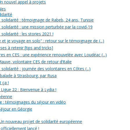
Un nouvel appel à projets
ales
idarité
solidarité : témoignage de Rabeb, 24 ans, Tunisie
solidarité : une mission perturbée par la covid-19
olidarité : les stories 2021 !
et je voyage en solo" : retour sur le témoignage de (...)
s à retenir [tips and tricks]
res en CES : une expérience renouvelée avec Loudéac (...)
auve, volontaire CES de retour d’Italie
olidarité : journée des volontaires en Côtes (...)
 balade à Strasbourg, par Rusa
t ça !
 Ligue 22 : Bienvenue à Lydia !
opéenne
e : témoignages du séjour en vidéo
Séjour en Géorgie
: Un nouveau projet de solidarité européenne
officiellement lancé !