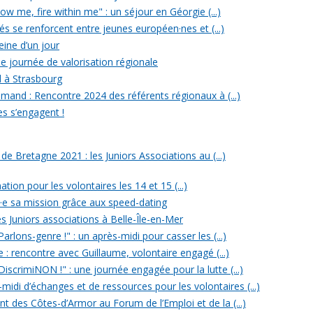
w me, fire within me" : un séjour en Géorgie (...)
iés se renforcent entre jeunes européen·nes et (...)
reine d’un jour
e journée de valorisation régionale
d à Strasbourg
mand : Rencontre 2024 des référents régionaux à (...)
es s’engagent !
 Bretagne 2021 : les Juniors Associations au (...)
ation pour les volontaires les 14 et 15 (...)
n·e sa mission grâce aux speed-dating
s Juniors associations à Belle-Île-en-Mer
rlons-genre !" : un après-midi pour casser les (...)
e : rencontre avec Guillaume, volontaire engagé (...)
iscrimiNON !" : une journée engagée pour la lutte (...)
midi d’échanges et de ressources pour les volontaires (...)
t des Côtes-d’Armor au Forum de l’Emploi et de la (...)