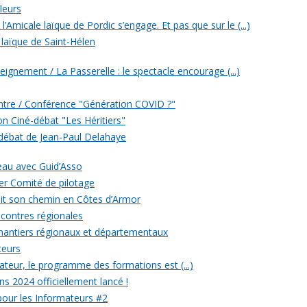
leurs
’Amicale laïque de Pordic s’engage. Et pas que sur le (...)
 laïque de Saint-Hélen
eignement / La Passerelle : le spectacle encourage (...)
ontre / Conférence "Génération COVID ?"
ion Ciné-débat "Les Héritiers"
 débat de Jean-Paul Delahaye
veau avec Guid’Asso
er Comité de pilotage
 fait son chemin en Côtes d’Armor
ncontres régionales
chantiers régionaux et départementaux
teurs
eur, le programme des formations est (...)
ons 2024 officiellement lancé !
 pour les Informateurs #2