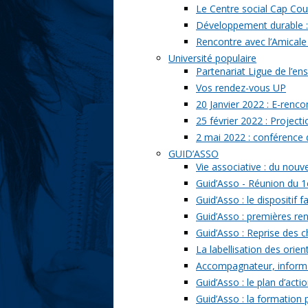
Le Centre social Cap Cou
Développement durable : l
Rencontre avec l’Amicale
Université populaire
Partenariat Ligue de l’ens
Vos rendez-vous UP
20 Janvier 2022 : E-renc
25 février 2022 : Project
2 mai 2022 : conférence
GUID’ASSO
Vie associative : du nou
Guid’Asso - Réunion du 1
Guid’Asso : le dispositif
Guid’Asso : premières re
Guid’Asso : Reprise des 
La labellisation des orien
Accompagnateur, informat
Guid’Asso : le plan d’acti
Guid’Asso : la formation