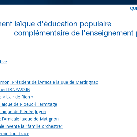
QU
tive
mon, Président de l’Amicale laïque de Merdrignac
med IBNYASSIN
 « L’air de Rien »
 laïque de Ploeuc-l’Hermitage
 laïque de Plénée-Jugon
c l’Amicale laïque de Matignon
le invente la "famille orchestre"
emin tout tracé