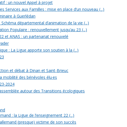
tif : un nouvel Appel à projet
 Services aux Familles : mise en place d’un nouveau (...)
minaire à Guerlédan
u Schéma départemental d’animation de la vie (...)
ion Populaire : renouvellement jusqu’au 23 (...)
22 et ANAS : un partenariat renouvelé
yader
ique : La Ligue apporte son soutien à la (...)
23
ection et débat à Dinan et Saint-Brieuc
a mobilité des bénévoles élu·es
023-2024
rassemblée autour des Transitions écologiques
and
mand : la Ligue de l’enseignement 22 (...)
allemand (presque) victime de son succès