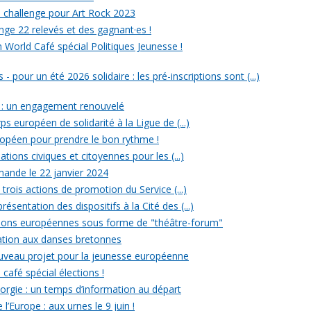
un challenge pour Art Rock 2023
nge 22 relevés et des gagnant·es !
n World Café spécial Politiques Jeunesse !
- pour un été 2026 solidaire : les pré-inscriptions sont (...)
 : un engagement renouvelé
ps européen de solidarité à la Ligue de (...)
uropéen pour prendre le bon rythme !
ations civiques et citoyennes pour les (...)
ande le 22 janvier 2024
rois actions de promotion du Service (...)
ésentation des dispositifs à la Cité des (...)
ections européennes sous forme de "théâtre-forum"
tiation aux danses bretonnes
ouveau projet pour la jeunesse européenne
 café spécial élections !
rgie : un temps d’information au départ
l’Europe : aux urnes le 9 juin !