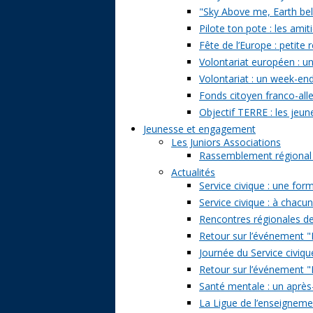
"Sky Above me, Earth belo
Pilote ton pote : les amit
Fête de l’Europe : petite 
Volontariat européen : un
Volontariat : un week-en
Fonds citoyen franco-alle
Objectif TERRE : les jeun
Jeunesse et engagement
Les Juniors Associations
Rassemblement régional de
Actualités
Service civique : une form
Service civique : à chacu
Rencontres régionales de
Retour sur l’événement "Pa
Journée du Service civiqu
Retour sur l’événement "D
Santé mentale : un après-
La Ligue de l’enseignemen