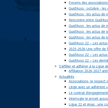
Forums des associations 
Guid’Asso : octobre - les
Guid’Asso : les actus de
Rencontre entre Guid’Asso
Guid’Asso : les actus de
Guid’Asso : les actus de 
Guid’Asso : les actus de 
Guid’Asso 22 – Les actus
2025-2026 Une offre de 
Guid’Asso 22 – Les actu
Guid’Asso 22 – Les derni
S’affilier et adhérer à la Ligue
Affiliation 2026-2027 ant
Actualités
Associations, le respect 
Litige avec un adhérent «
Le contrat d’engagement 
Interroger le projet assoc
Ligue 22 et Anas : une c