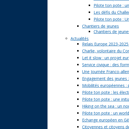
Pilote ton pote : 
Les défis du Challe
Pilote ton pote : U
Chantiers de jeunes
Chantiers de jeunes 
Actualités
Relais Europe 2023-2025
Charlie, volontaire du Cor
Let it slow : un projet e
Service civique : des form
Une Journée Franco-allem
Engagement des jeunes : t
Mobilités européennes : pr
Pilote ton pote : les él
Pilote ton pote : une ini
Hiking on the sea : un n
Pilote ton pote : un world
Echange européen en Géo
Citoyennes et citoyens de 