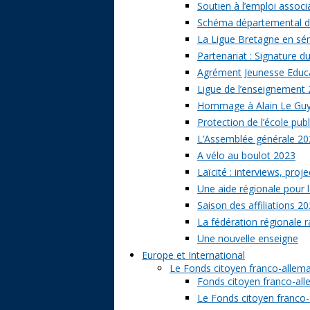
Soutien à l’emploi associa
Schéma départemental des
La Ligue Bretagne en sé
Partenariat : Signature d
Agrément Jeunesse Educat
Ligue de l’enseignement 
Hommage à Alain Le Gu
Protection de l’école publ
L’Assemblée générale 20
A vélo au boulot 2023
Laïcité : interviews, proj
Une aide régionale pour l
Saison des affiliations 2
La fédération régionale 
Une nouvelle enseigne
Europe et International
Le Fonds citoyen franco-allem
Fonds citoyen franco-alle
Le Fonds citoyen franco-