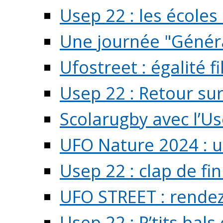
Usep 22 : les écoles 
Une journée "Généra
Ufostreet : égalité f
Usep 22 : Retour su
Scolarugby avec l’U
UFO Nature 2024 : 
Usep 22 : clap de fi
UFO STREET : rendez
Usep 22 : P’tits bals