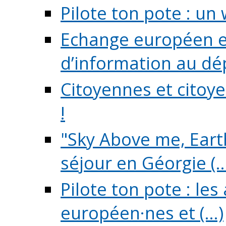
Pilote ton pote : un 
Echange européen e
d’information au dé
Citoyennes et citoye
!
"Sky Above me, Earth
séjour en Géorgie (..
Pilote ton pote : le
européen·nes et (...)