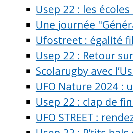
Usep 22 : les écoles 
Une journée "Généra
Ufostreet : égalité f
Usep 22 : Retour su
Scolarugby avec l’U
UFO Nature 2024 : 
Usep 22 : clap de fi
UFO STREET : rendez
Usep 22 : P’tits bals