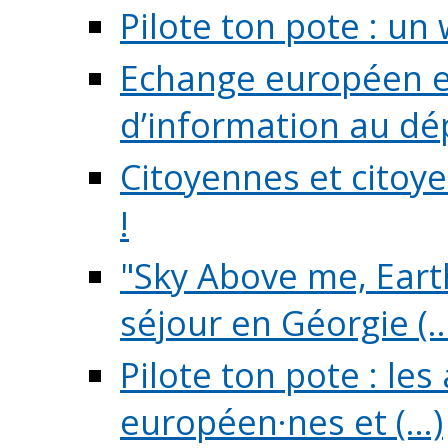
Pilote ton pote : un 
Echange européen e
d’information au dé
Citoyennes et citoye
!
"Sky Above me, Earth
séjour en Géorgie (..
Pilote ton pote : le
européen·nes et (...)