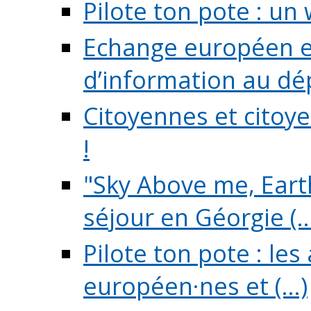
Pilote ton pote : un 
Echange européen e
d’information au dé
Citoyennes et citoye
!
"Sky Above me, Earth
séjour en Géorgie (..
Pilote ton pote : le
européen·nes et (...)