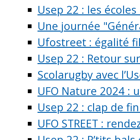
Usep 22 : les écoles 
Une journée "Généra
Ufostreet : égalité f
Usep 22 : Retour su
Scolarugby avec l’U
UFO Nature 2024 : 
Usep 22 : clap de fi
UFO STREET : rendez
Usep 22 : P’tits bals