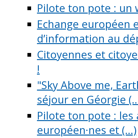
Pilote ton pote : un 
Echange européen e
d’information au dé
Citoyennes et citoye
!
"Sky Above me, Earth
séjour en Géorgie (..
Pilote ton pote : le
européen·nes et (...)