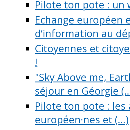
Pilote ton pote : un 
Echange européen e
d’information au dé
Citoyennes et citoye
!
"Sky Above me, Earth
séjour en Géorgie (..
Pilote ton pote : le
européen·nes et (...)