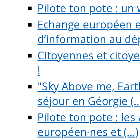
Pilote ton pote : un 
Echange européen e
d’information au dé
Citoyennes et citoye
!
"Sky Above me, Earth
séjour en Géorgie (..
Pilote ton pote : le
européen·nes et (...)