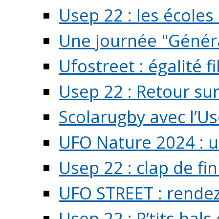
Usep 22 : les écoles 
Une journée "Généra
Ufostreet : égalité f
Usep 22 : Retour su
Scolarugby avec l’U
UFO Nature 2024 : 
Usep 22 : clap de fi
UFO STREET : rendez
Usep 22 : P’tits bals