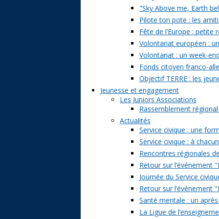
"Sky Above me, Earth belo
Pilote ton pote : les amit
Fête de l’Europe : petite 
Volontariat européen : un
Volontariat : un week-en
Fonds citoyen franco-alle
Objectif TERRE : les jeun
Jeunesse et engagement
Les Juniors Associations
Rassemblement régional de
Actualités
Service civique : une form
Service civique : à chacu
Rencontres régionales de
Retour sur l’événement "Pa
Journée du Service civiqu
Retour sur l’événement "D
Santé mentale : un après-
La Ligue de l’enseignemen