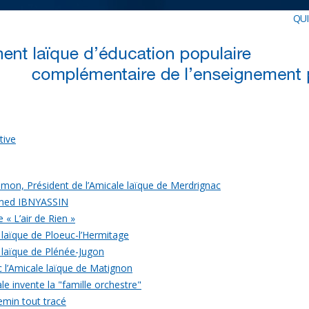
QU
tive
mon, Président de l’Amicale laïque de Merdrignac
med IBNYASSIN
 « L’air de Rien »
 laïque de Ploeuc-l’Hermitage
 laïque de Plénée-Jugon
c l’Amicale laïque de Matignon
le invente la "famille orchestre"
emin tout tracé