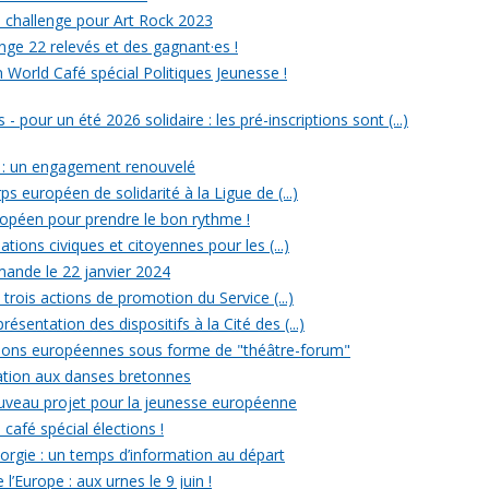
un challenge pour Art Rock 2023
nge 22 relevés et des gagnant·es !
n World Café spécial Politiques Jeunesse !
- pour un été 2026 solidaire : les pré-inscriptions sont (...)
 : un engagement renouvelé
ps européen de solidarité à la Ligue de (...)
uropéen pour prendre le bon rythme !
ations civiques et citoyennes pour les (...)
ande le 22 janvier 2024
rois actions de promotion du Service (...)
ésentation des dispositifs à la Cité des (...)
ections européennes sous forme de "théâtre-forum"
tiation aux danses bretonnes
ouveau projet pour la jeunesse européenne
 café spécial élections !
rgie : un temps d’information au départ
l’Europe : aux urnes le 9 juin !