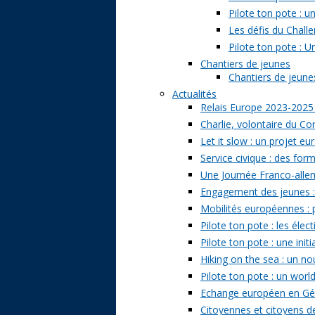
Pilote ton pote : 
Les défis du Challe
Pilote ton pote : U
Chantiers de jeunes
Chantiers de jeunes 
Actualités
Relais Europe 2023-2025
Charlie, volontaire du Cor
Let it slow : un projet e
Service civique : des form
Une Journée Franco-allem
Engagement des jeunes : t
Mobilités européennes : pr
Pilote ton pote : les él
Pilote ton pote : une ini
Hiking on the sea : un n
Pilote ton pote : un world
Echange européen en Géo
Citoyennes et citoyens de 