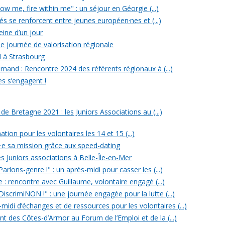
w me, fire within me" : un séjour en Géorgie (...)
iés se renforcent entre jeunes européen·nes et (...)
reine d’un jour
e journée de valorisation régionale
d à Strasbourg
mand : Rencontre 2024 des référents régionaux à (...)
es s’engagent !
 Bretagne 2021 : les Juniors Associations au (...)
ation pour les volontaires les 14 et 15 (...)
n·e sa mission grâce aux speed-dating
s Juniors associations à Belle-Île-en-Mer
rlons-genre !" : un après-midi pour casser les (...)
e : rencontre avec Guillaume, volontaire engagé (...)
iscrimiNON !" : une journée engagée pour la lutte (...)
midi d’échanges et de ressources pour les volontaires (...)
t des Côtes-d’Armor au Forum de l’Emploi et de la (...)