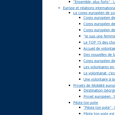
"Ensemble, plus forts" : 
Europe et relations internation
Le corps européen de sol
Corps européen de 
Corps européen de 
Corps européen de s
"Je suis une femme 
Le TOP 15 des chose
Accueil de volontai
Des nouvelles de M
Corps européen de s
Les volontaires en
Le volontariat, c’es
Une volontaire à la
Projets de Mobilité eur
Destination Géorgi
Projet européen : 
Pilote ton pote
"Pilote ton pote" 
Pilote ton pote est 