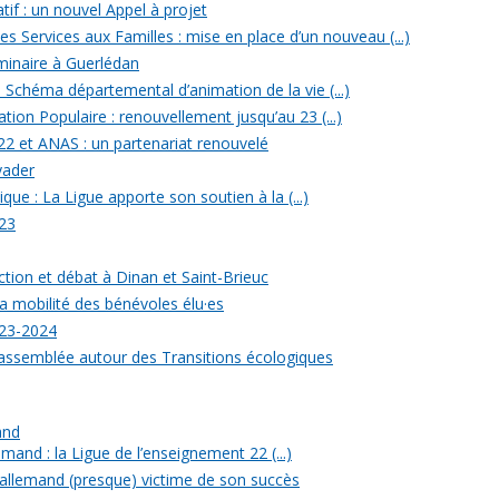
tif : un nouvel Appel à projet
 Services aux Familles : mise en place d’un nouveau (...)
minaire à Guerlédan
u Schéma départemental d’animation de la vie (...)
ion Populaire : renouvellement jusqu’au 23 (...)
22 et ANAS : un partenariat renouvelé
yader
ique : La Ligue apporte son soutien à la (...)
23
ection et débat à Dinan et Saint-Brieuc
a mobilité des bénévoles élu·es
023-2024
rassemblée autour des Transitions écologiques
and
mand : la Ligue de l’enseignement 22 (...)
allemand (presque) victime de son succès