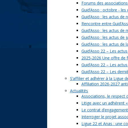
Forums des associations 
Guid’Asso : octobre - les
Guid’Asso : les actus de
Rencontre entre Guid’Asso
Guid’Asso : les actus de
Guid’Asso : les actus de 
Guid’Asso : les actus de 
Guid’Asso 22 – Les actus
2025-2026 Une offre de 
Guid’Asso 22 – Les actu
Guid’Asso 22 – Les derni
S’affilier et adhérer à la Ligue
Affiliation 2026-2027 ant
Actualités
Associations, le respect 
Litige avec un adhérent «
Le contrat d’engagement 
Interroger le projet assoc
Ligue 22 et Anas : une c