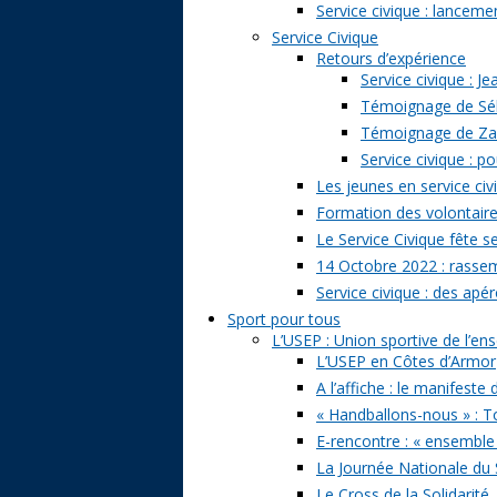
Service civique : lancem
Service Civique
Retours d’expérience
Service civique : J
Témoignage de Séb
Témoignage de Zazi
Service civique : p
Les jeunes en service civ
Formation des volontaire
Le Service Civique fête s
14 Octobre 2022 : rasse
Service civique : des apé
Sport pour tous
L’USEP : Union sportive de l’e
L’USEP en Côtes d’Armor
A l’affiche : le manifeste
« Handballons-nous » : T
E-rencontre : « ensemble
La Journée Nationale du 
Le Cross de la Solidarité