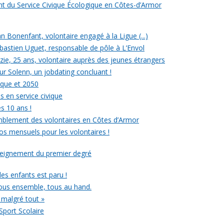
ent du Service Civique Écologique en Côtes-d’Armor
ean Bonenfant, volontaire engagé à la Ligue (...)
astien Uguet, responsable de pôle à L’Envol
e, 25 ans, volontaire auprès des jeunes étrangers
our Solenn, un jobdating concluant !
ique et 2050
s en service civique
es 10 ans !
mblement des volontaires en Côtes d’Armor
ros mensuels pour les volontaires !
nseignement du premier degré
 des enfants est paru !
ous ensemble, tous au hand.
 malgré tout »
Sport Scolaire