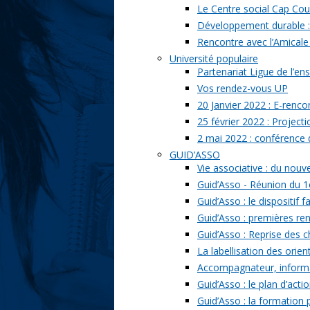
Le Centre social Cap Cou
Développement durable : l
Rencontre avec l’Amicale
Université populaire
Partenariat Ligue de l’ens
Vos rendez-vous UP
20 Janvier 2022 : E-renc
25 février 2022 : Project
2 mai 2022 : conférence
GUID’ASSO
Vie associative : du nou
Guid’Asso - Réunion du 1
Guid’Asso : le dispositif
Guid’Asso : premières re
Guid’Asso : Reprise des 
La labellisation des orien
Accompagnateur, informat
Guid’Asso : le plan d’acti
Guid’Asso : la formation