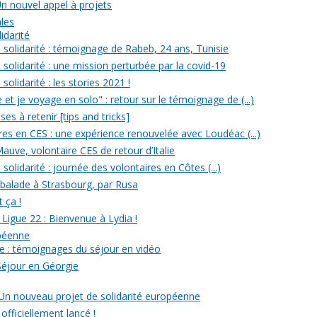
Un nouvel appel à projets
ales
idarité
solidarité : témoignage de Rabeb, 24 ans, Tunisie
solidarité : une mission perturbée par la covid-19
olidarité : les stories 2021 !
et je voyage en solo" : retour sur le témoignage de (...)
s à retenir [tips and tricks]
res en CES : une expérience renouvelée avec Loudéac (...)
auve, volontaire CES de retour d’Italie
olidarité : journée des volontaires en Côtes (...)
 balade à Strasbourg, par Rusa
t ça !
 Ligue 22 : Bienvenue à Lydia !
opéenne
e : témoignages du séjour en vidéo
Séjour en Géorgie
: Un nouveau projet de solidarité européenne
officiellement lancé !