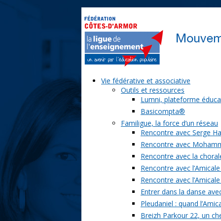
Vie fédérative et associative
Outils et ressources
Lumni, plateforme éduca
Basicompta®
Familigue, la force d’un réseau
Rencontre avec Serge Ha
Rencontre avec Moham
Rencontre avec la chorale
Rencontre avec l’Amicale
Rencontre avec l’Amicale
Entrer dans la danse ave
Pleudaniel : quand l’Amica
Breizh Parkour 22, un ch