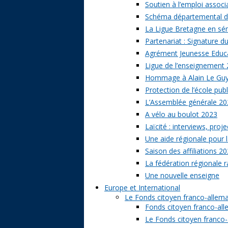
Soutien à l’emploi associa
Schéma départemental des
La Ligue Bretagne en sé
Partenariat : Signature d
Agrément Jeunesse Educat
Ligue de l’enseignement 
Hommage à Alain Le Gu
Protection de l’école publ
L’Assemblée générale 20
A vélo au boulot 2023
Laïcité : interviews, proj
Une aide régionale pour l
Saison des affiliations 2
La fédération régionale 
Une nouvelle enseigne
Europe et International
Le Fonds citoyen franco-allem
Fonds citoyen franco-alle
Le Fonds citoyen franco-