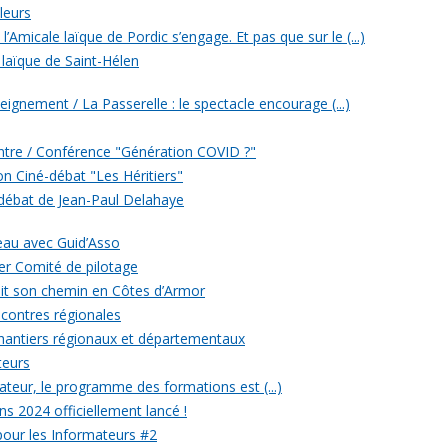
leurs
’Amicale laïque de Pordic s’engage. Et pas que sur le (...)
 laïque de Saint-Hélen
eignement / La Passerelle : le spectacle encourage (...)
ontre / Conférence "Génération COVID ?"
ion Ciné-débat "Les Héritiers"
 débat de Jean-Paul Delahaye
veau avec Guid’Asso
er Comité de pilotage
 fait son chemin en Côtes d’Armor
ncontres régionales
chantiers régionaux et départementaux
teurs
eur, le programme des formations est (...)
ons 2024 officiellement lancé !
 pour les Informateurs #2