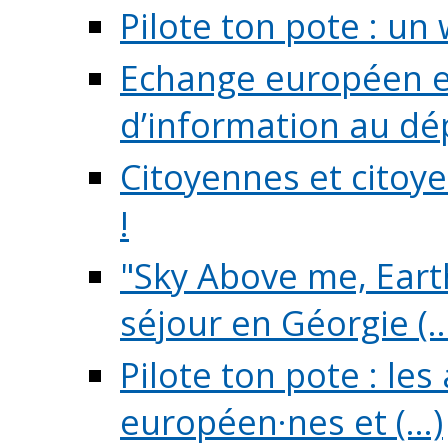
Pilote ton pote : un 
Echange européen e
d’information au dé
Citoyennes et citoye
!
"Sky Above me, Earth
séjour en Géorgie (..
Pilote ton pote : le
européen·nes et (...)