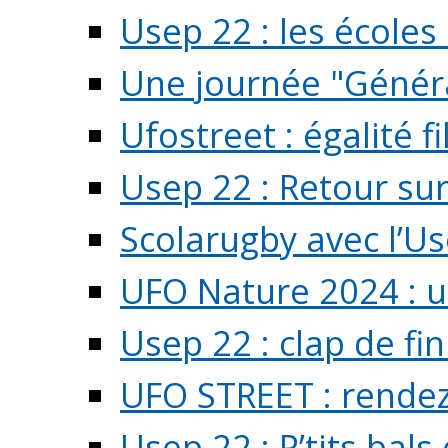
Usep 22 : les écoles 
Une journée "Généra
Ufostreet : égalité f
Usep 22 : Retour su
Scolarugby avec l’U
UFO Nature 2024 : 
Usep 22 : clap de fi
UFO STREET : rendez
Usep 22 : P’tits bals