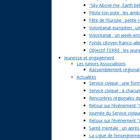
"Sky Above me, Earth belo
Pilote ton pote : les amit
Fête de l’Europe : petite 
Volontariat européen : un
Volontariat : un week-en
Fonds citoyen franco-alle
Objectif TERRE : les jeun
Jeunesse et engagement
Les Juniors Associations
Rassemblement régional de
Actualités
Service civique : une form
Service civique : à chacu
Rencontres régionales de
Retour sur l’événement "Pa
Journée du Service civiqu
Retour sur l’événement "D
Santé mentale : un après-
La Ligue de l’enseignemen