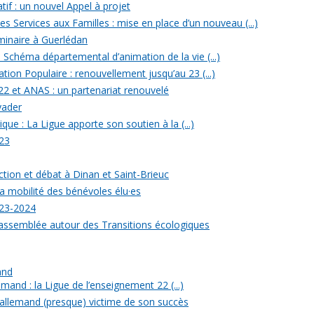
tif : un nouvel Appel à projet
 Services aux Familles : mise en place d’un nouveau (...)
minaire à Guerlédan
u Schéma départemental d’animation de la vie (...)
ion Populaire : renouvellement jusqu’au 23 (...)
22 et ANAS : un partenariat renouvelé
yader
ique : La Ligue apporte son soutien à la (...)
23
ection et débat à Dinan et Saint-Brieuc
a mobilité des bénévoles élu·es
023-2024
rassemblée autour des Transitions écologiques
and
mand : la Ligue de l’enseignement 22 (...)
allemand (presque) victime de son succès