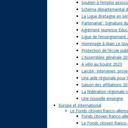
Soutien à l’emploi associa
Schéma départemental des
La Ligue Bretagne en sé
Partenariat : Signature d
Agrément Jeunesse Educat
Ligue de l’enseignement 
Hommage à Alain Le Gu
Protection de l’école publ
L’Assemblée générale 20
A vélo au boulot 2023
Laïcité : interviews, proj
Une aide régionale pour l
Saison des affiliations 2
La fédération régionale 
Une nouvelle enseigne
Europe et International
Le Fonds citoyen franco-allem
Fonds citoyen franco-alle
Le Fonds citoyen franco-