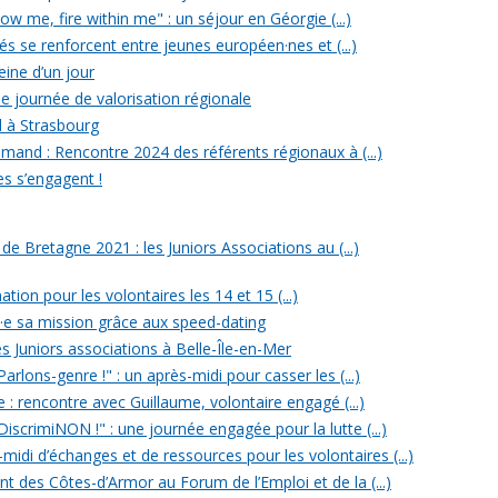
w me, fire within me" : un séjour en Géorgie (...)
iés se renforcent entre jeunes européen·nes et (...)
reine d’un jour
e journée de valorisation régionale
d à Strasbourg
mand : Rencontre 2024 des référents régionaux à (...)
es s’engagent !
 Bretagne 2021 : les Juniors Associations au (...)
ation pour les volontaires les 14 et 15 (...)
n·e sa mission grâce aux speed-dating
s Juniors associations à Belle-Île-en-Mer
rlons-genre !" : un après-midi pour casser les (...)
e : rencontre avec Guillaume, volontaire engagé (...)
iscrimiNON !" : une journée engagée pour la lutte (...)
midi d’échanges et de ressources pour les volontaires (...)
t des Côtes-d’Armor au Forum de l’Emploi et de la (...)