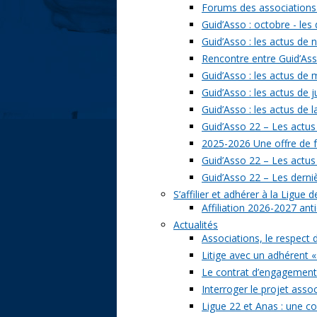
Forums des associations 
Guid’Asso : octobre - les
Guid’Asso : les actus de
Rencontre entre Guid’Asso
Guid’Asso : les actus de
Guid’Asso : les actus de 
Guid’Asso : les actus de 
Guid’Asso 22 – Les actus
2025-2026 Une offre de 
Guid’Asso 22 – Les actu
Guid’Asso 22 – Les derni
S’affilier et adhérer à la Ligue
Affiliation 2026-2027 ant
Actualités
Associations, le respect 
Litige avec un adhérent «
Le contrat d’engagement 
Interroger le projet assoc
Ligue 22 et Anas : une c