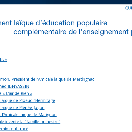
QU
tive
mon, Président de l’Amicale laïque de Merdrignac
med IBNYASSIN
 « L’air de Rien »
 laïque de Ploeuc-l’Hermitage
 laïque de Plénée-Jugon
c l’Amicale laïque de Matignon
le invente la "famille orchestre"
emin tout tracé