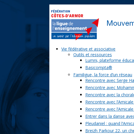
Vie fédérative et associative
Outils et ressources
Lumni, plateforme éduca
Basicompta®
Familigue, la force d’un réseau
Rencontre avec Serge Ha
Rencontre avec Moham
Rencontre avec la chorale
Rencontre avec l’Amicale
Rencontre avec l’Amicale
Entrer dans la danse ave
Pleudaniel : quand l’Amica
Breizh Parkour 22, un ch