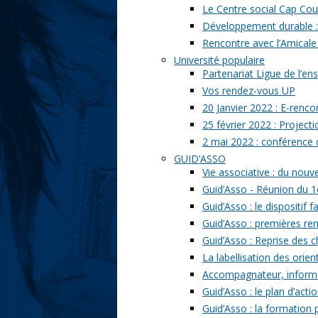
Le Centre social Cap Cou
Développement durable : l
Rencontre avec l’Amicale
Université populaire
Partenariat Ligue de l’ens
Vos rendez-vous UP
20 Janvier 2022 : E-renc
25 février 2022 : Project
2 mai 2022 : conférence
GUID’ASSO
Vie associative : du nou
Guid’Asso - Réunion du 1
Guid’Asso : le dispositif
Guid’Asso : premières re
Guid’Asso : Reprise des 
La labellisation des orien
Accompagnateur, informat
Guid’Asso : le plan d’acti
Guid’Asso : la formation