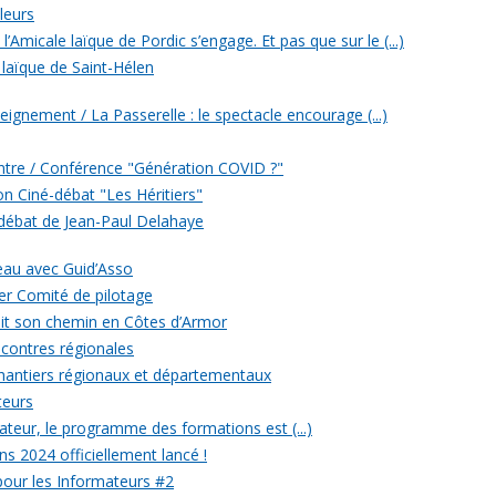
leurs
’Amicale laïque de Pordic s’engage. Et pas que sur le (...)
 laïque de Saint-Hélen
eignement / La Passerelle : le spectacle encourage (...)
ontre / Conférence "Génération COVID ?"
ion Ciné-débat "Les Héritiers"
 débat de Jean-Paul Delahaye
veau avec Guid’Asso
er Comité de pilotage
 fait son chemin en Côtes d’Armor
ncontres régionales
chantiers régionaux et départementaux
teurs
eur, le programme des formations est (...)
ons 2024 officiellement lancé !
 pour les Informateurs #2