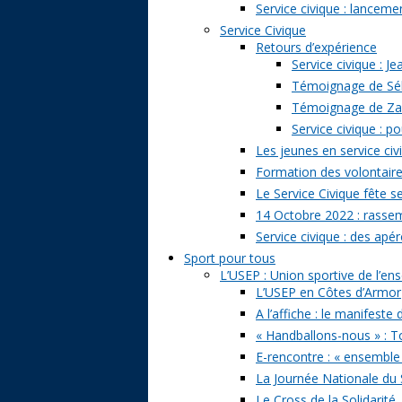
Service civique : lancem
Service Civique
Retours d’expérience
Service civique : J
Témoignage de Séb
Témoignage de Zazi
Service civique : p
Les jeunes en service civ
Formation des volontaire
Le Service Civique fête s
14 Octobre 2022 : rasse
Service civique : des apé
Sport pour tous
L’USEP : Union sportive de l’e
L’USEP en Côtes d’Armor
A l’affiche : le manifeste
« Handballons-nous » : T
E-rencontre : « ensemble
La Journée Nationale du 
Le Cross de la Solidarité