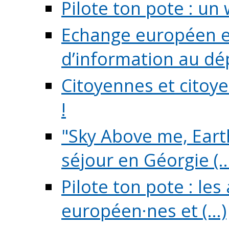
Pilote ton pote : un 
Echange européen e
d’information au dé
Citoyennes et citoye
!
"Sky Above me, Earth
séjour en Géorgie (..
Pilote ton pote : le
européen·nes et (...)