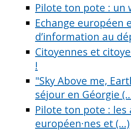
Pilote ton pote : un 
Echange européen e
d’information au dé
Citoyennes et citoye
!
"Sky Above me, Earth
séjour en Géorgie (..
Pilote ton pote : le
européen·nes et (...)