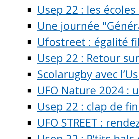
Usep 22 : les écoles 
Une journée "Généra
Ufostreet : égalité f
Usep 22 : Retour su
Scolarugby avec l’U
UFO Nature 2024 : 
Usep 22 : clap de fi
UFO STREET : rendez
Usep 22 : P’tits bals