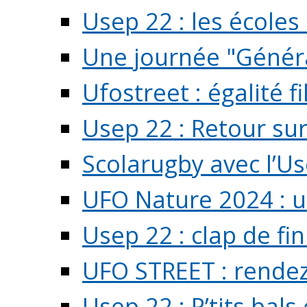
Usep 22 : les écoles 
Une journée "Généra
Ufostreet : égalité f
Usep 22 : Retour su
Scolarugby avec l’U
UFO Nature 2024 : 
Usep 22 : clap de fi
UFO STREET : rendez
Usep 22 : P’tits bals