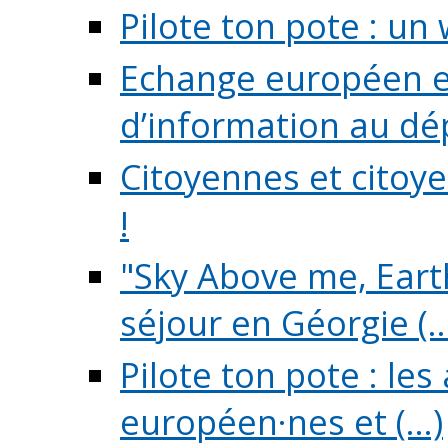
Pilote ton pote : un 
Echange européen e
d’information au dé
Citoyennes et citoye
!
"Sky Above me, Earth
séjour en Géorgie (..
Pilote ton pote : le
européen·nes et (...)