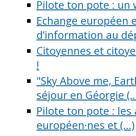
Pilote ton pote : un 
Echange européen e
d’information au dé
Citoyennes et citoye
!
"Sky Above me, Earth
séjour en Géorgie (..
Pilote ton pote : le
européen·nes et (...)