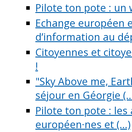
Pilote ton pote : un 
Echange européen e
d’information au dé
Citoyennes et citoye
!
"Sky Above me, Earth
séjour en Géorgie (..
Pilote ton pote : le
européen·nes et (...)