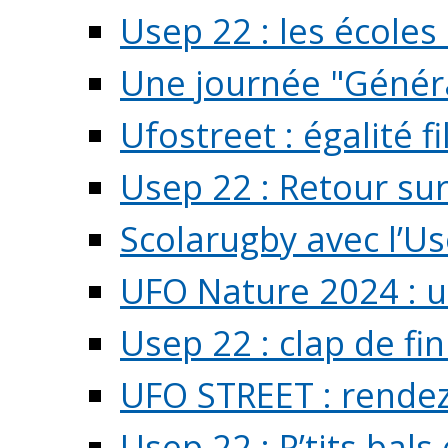
Usep 22 : les écoles 
Une journée "Généra
Ufostreet : égalité f
Usep 22 : Retour su
Scolarugby avec l’U
UFO Nature 2024 : 
Usep 22 : clap de fi
UFO STREET : rendez
Usep 22 : P’tits bals