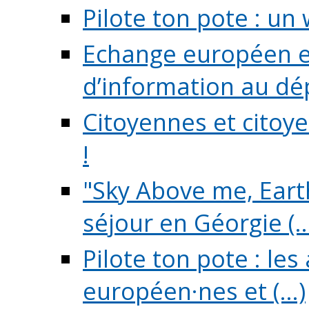
Pilote ton pote : un 
Echange européen e
d’information au dé
Citoyennes et citoye
!
"Sky Above me, Earth
séjour en Géorgie (..
Pilote ton pote : le
européen·nes et (...)