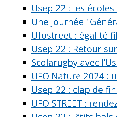
Usep 22 : les écoles 
Une journée "Généra
Ufostreet : égalité f
Usep 22 : Retour su
Scolarugby avec l’U
UFO Nature 2024 : 
Usep 22 : clap de fi
UFO STREET : rendez
Usep 22 : P’tits bals