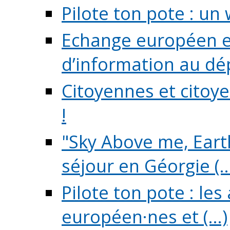
Pilote ton pote : un 
Echange européen e
d’information au dé
Citoyennes et citoye
!
"Sky Above me, Earth
séjour en Géorgie (..
Pilote ton pote : le
européen·nes et (...)