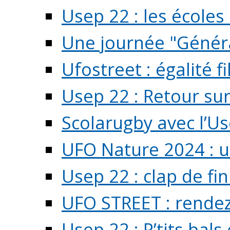
Usep 22 : les écoles 
Une journée "Généra
Ufostreet : égalité f
Usep 22 : Retour su
Scolarugby avec l’U
UFO Nature 2024 : 
Usep 22 : clap de fi
UFO STREET : rendez
Usep 22 : P’tits bals