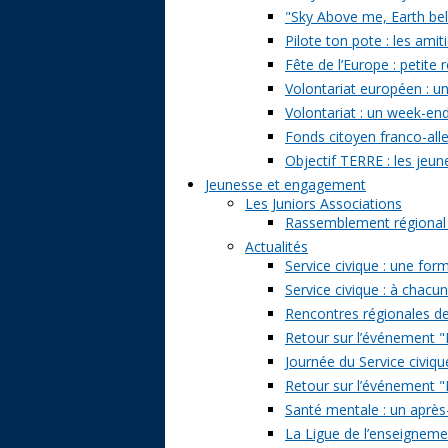
"Sky Above me, Earth belo
Pilote ton pote : les amit
Fête de l’Europe : petite 
Volontariat européen : un
Volontariat : un week-en
Fonds citoyen franco-alle
Objectif TERRE : les jeun
Jeunesse et engagement
Les Juniors Associations
Rassemblement régional de
Actualités
Service civique : une form
Service civique : à chacu
Rencontres régionales de
Retour sur l’événement "Pa
Journée du Service civiqu
Retour sur l’événement "D
Santé mentale : un après-
La Ligue de l’enseignemen