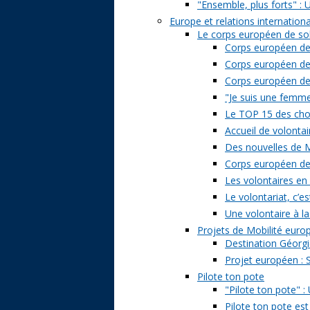
"Ensemble, plus forts" : 
Europe et relations internation
Le corps européen de sol
Corps européen de 
Corps européen de 
Corps européen de s
"Je suis une femme 
Le TOP 15 des chose
Accueil de volontai
Des nouvelles de M
Corps européen de s
Les volontaires en
Le volontariat, c’es
Une volontaire à la
Projets de Mobilité eur
Destination Géorgi
Projet européen : 
Pilote ton pote
"Pilote ton pote" 
Pilote ton pote est 