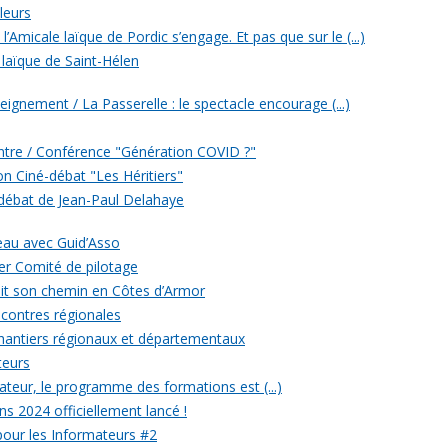
leurs
’Amicale laïque de Pordic s’engage. Et pas que sur le (...)
 laïque de Saint-Hélen
eignement / La Passerelle : le spectacle encourage (...)
ontre / Conférence "Génération COVID ?"
ion Ciné-débat "Les Héritiers"
 débat de Jean-Paul Delahaye
veau avec Guid’Asso
er Comité de pilotage
 fait son chemin en Côtes d’Armor
ncontres régionales
chantiers régionaux et départementaux
teurs
eur, le programme des formations est (...)
ons 2024 officiellement lancé !
 pour les Informateurs #2