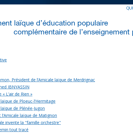
QU
tive
mon, Président de l’Amicale laïque de Merdrignac
med IBNYASSIN
 « L’air de Rien »
 laïque de Ploeuc-l’Hermitage
 laïque de Plénée-Jugon
c l’Amicale laïque de Matignon
le invente la "famille orchestre"
emin tout tracé