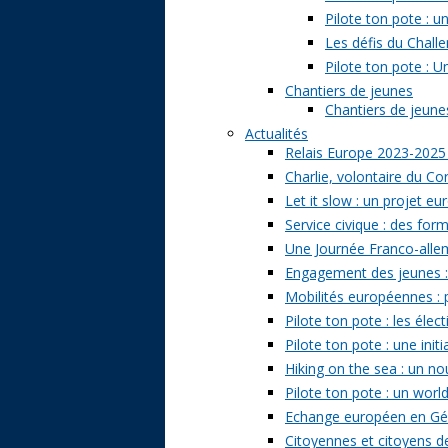
Pilote ton pote : 
Les défis du Challe
Pilote ton pote : U
Chantiers de jeunes
Chantiers de jeunes 
Actualités
Relais Europe 2023-2025
Charlie, volontaire du Cor
Let it slow : un projet e
Service civique : des form
Une Journée Franco-allem
Engagement des jeunes : t
Mobilités européennes : pr
Pilote ton pote : les él
Pilote ton pote : une ini
Hiking on the sea : un n
Pilote ton pote : un world
Echange européen en Géo
Citoyennes et citoyens de 