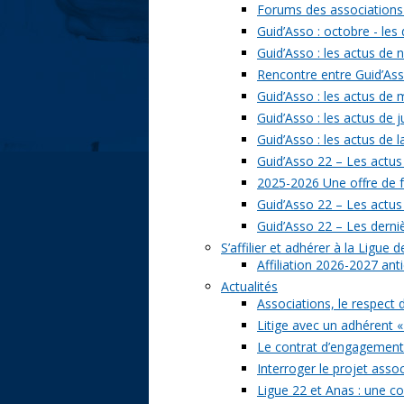
Forums des associations 
Guid’Asso : octobre - les
Guid’Asso : les actus de
Rencontre entre Guid’Asso
Guid’Asso : les actus de
Guid’Asso : les actus de 
Guid’Asso : les actus de 
Guid’Asso 22 – Les actus
2025-2026 Une offre de 
Guid’Asso 22 – Les actu
Guid’Asso 22 – Les derni
S’affilier et adhérer à la Ligue
Affiliation 2026-2027 ant
Actualités
Associations, le respect 
Litige avec un adhérent «
Le contrat d’engagement 
Interroger le projet assoc
Ligue 22 et Anas : une c