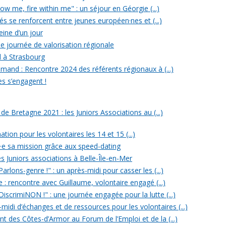
w me, fire within me" : un séjour en Géorgie (...)
iés se renforcent entre jeunes européen·nes et (...)
reine d’un jour
e journée de valorisation régionale
d à Strasbourg
mand : Rencontre 2024 des référents régionaux à (...)
es s’engagent !
 Bretagne 2021 : les Juniors Associations au (...)
ation pour les volontaires les 14 et 15 (...)
n·e sa mission grâce aux speed-dating
s Juniors associations à Belle-Île-en-Mer
rlons-genre !" : un après-midi pour casser les (...)
e : rencontre avec Guillaume, volontaire engagé (...)
iscrimiNON !" : une journée engagée pour la lutte (...)
midi d’échanges et de ressources pour les volontaires (...)
t des Côtes-d’Armor au Forum de l’Emploi et de la (...)