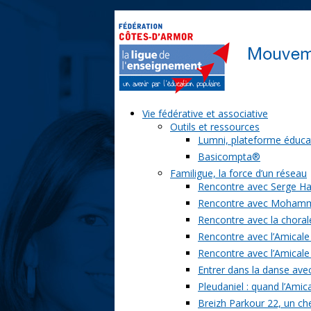
Vie fédérative et associative
Outils et ressources
Lumni, plateforme éduca
Basicompta®
Familigue, la force d’un réseau
Rencontre avec Serge Ha
Rencontre avec Moham
Rencontre avec la chorale
Rencontre avec l’Amicale
Rencontre avec l’Amicale
Entrer dans la danse ave
Pleudaniel : quand l’Amica
Breizh Parkour 22, un ch