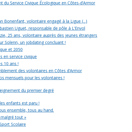
ent du Service Civique Écologique en Côtes-d’Armor
ean Bonenfant, volontaire engagé à la Ligue (...)
astien Uguet, responsable de pôle à L’Envol
e, 25 ans, volontaire auprès des jeunes étrangers
our Solenn, un jobdating concluant !
ique et 2050
s en service civique
es 10 ans !
mblement des volontaires en Côtes d’Armor
ros mensuels pour les volontaires !
nseignement du premier degré
 des enfants est paru !
ous ensemble, tous au hand.
 malgré tout »
Sport Scolaire