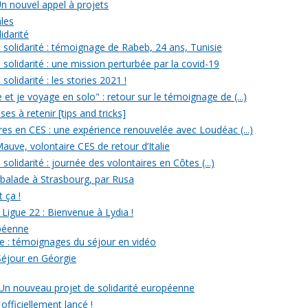
Un nouvel appel à projets
ales
idarité
solidarité : témoignage de Rabeb, 24 ans, Tunisie
solidarité : une mission perturbée par la covid-19
olidarité : les stories 2021 !
et je voyage en solo" : retour sur le témoignage de (...)
s à retenir [tips and tricks]
res en CES : une expérience renouvelée avec Loudéac (...)
auve, volontaire CES de retour d’Italie
olidarité : journée des volontaires en Côtes (...)
 balade à Strasbourg, par Rusa
t ça !
 Ligue 22 : Bienvenue à Lydia !
opéenne
e : témoignages du séjour en vidéo
Séjour en Géorgie
: Un nouveau projet de solidarité européenne
officiellement lancé !