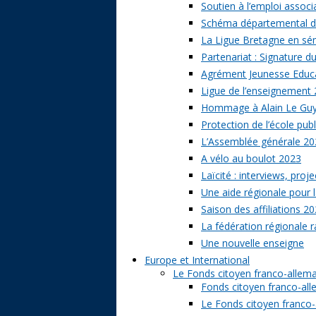
Soutien à l’emploi associa
Schéma départemental des
La Ligue Bretagne en sé
Partenariat : Signature d
Agrément Jeunesse Educat
Ligue de l’enseignement 
Hommage à Alain Le Gu
Protection de l’école publ
L’Assemblée générale 20
A vélo au boulot 2023
Laïcité : interviews, proj
Une aide régionale pour l
Saison des affiliations 2
La fédération régionale 
Une nouvelle enseigne
Europe et International
Le Fonds citoyen franco-allem
Fonds citoyen franco-alle
Le Fonds citoyen franco-