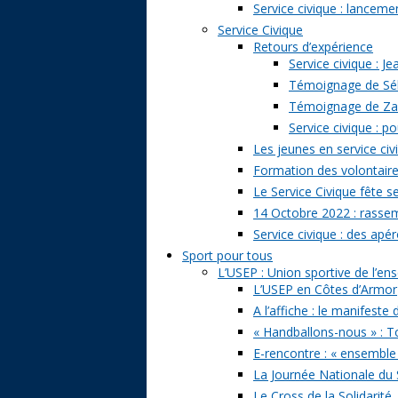
Service civique : lancem
Service Civique
Retours d’expérience
Service civique : J
Témoignage de Séb
Témoignage de Zazi
Service civique : p
Les jeunes en service civ
Formation des volontaire
Le Service Civique fête s
14 Octobre 2022 : rasse
Service civique : des apé
Sport pour tous
L’USEP : Union sportive de l’e
L’USEP en Côtes d’Armor
A l’affiche : le manifeste
« Handballons-nous » : T
E-rencontre : « ensemble
La Journée Nationale du 
Le Cross de la Solidarité