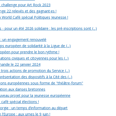
un challenge pour Art Rock 2023
nge 22 relevés et des gagnant·es !
n World Café spécial Politiques Jeunesse !
- pour un été 2026 solidaire : les pré-inscriptions sont (...)
 : un engagement renouvelé
ps européen de solidarité à la Ligue de (...)
uropéen pour prendre le bon rythme !
ations civiques et citoyennes pour les (...)
ande le 22 janvier 2024
rois actions de promotion du Service (...)
ésentation des dispositifs à la Cité des (...)
ections européennes sous forme de "théâtre-forum"
tiation aux danses bretonnes
ouveau projet pour la jeunesse européenne
 café spécial élections !
rgie : un temps d’information au départ
l’Europe : aux urnes le 9 juin !