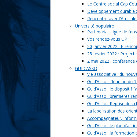
Le Centre social Cap Cou
Développement durable : l
Rencontre avec l’Amicale
Université populaire
Partenariat Ligue de l’ens
Vos rendez-vous UP
20 Janvier 2022 : E-renc
25 février 2022 : Project
2 mai 2022 : conférence
GUID’ASSO
Vie associative : du nou
Guid’Asso - Réunion du 1
Guid’Asso : le dispositif
Guid’Asso : premières re
Guid’Asso : Reprise des 
La labellisation des orien
Accompagnateur, informat
Guid’Asso : le plan d’acti
Guid’Asso : la formation