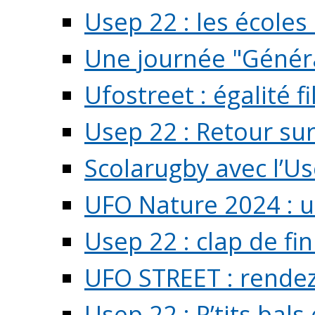
Usep 22 : les écoles 
Une journée "Généra
Ufostreet : égalité f
Usep 22 : Retour su
Scolarugby avec l’U
UFO Nature 2024 : 
Usep 22 : clap de fi
UFO STREET : rendez
Usep 22 : P’tits bals