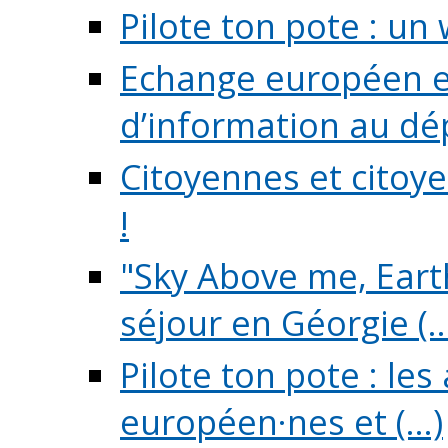
Pilote ton pote : un 
Echange européen e
d’information au dé
Citoyennes et citoye
!
"Sky Above me, Earth
séjour en Géorgie (..
Pilote ton pote : le
européen·nes et (...)