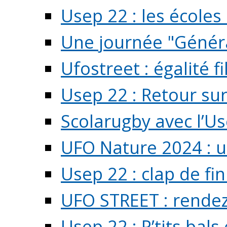
Usep 22 : les écoles 
Une journée "Généra
Ufostreet : égalité f
Usep 22 : Retour su
Scolarugby avec l’U
UFO Nature 2024 : 
Usep 22 : clap de fi
UFO STREET : rendez
Usep 22 : P’tits bals