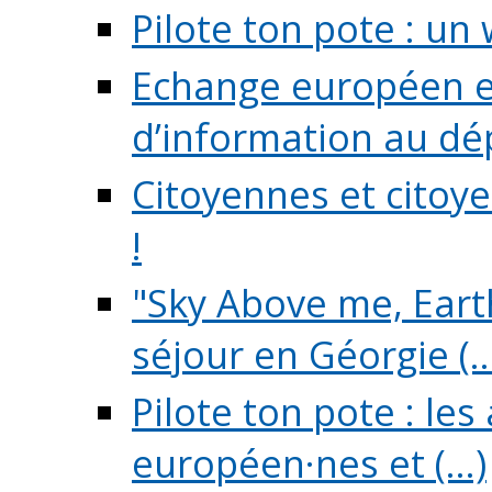
Pilote ton pote : un 
Echange européen e
d’information au dé
Citoyennes et citoye
!
"Sky Above me, Earth
séjour en Géorgie (..
Pilote ton pote : le
européen·nes et (...)