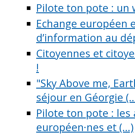
Pilote ton pote : un 
Echange européen e
d’information au dé
Citoyennes et citoye
!
"Sky Above me, Earth
séjour en Géorgie (..
Pilote ton pote : le
européen·nes et (...)