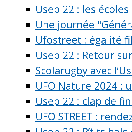
Usep 22 : les écoles 
Une journée "Généra
Ufostreet : égalité f
Usep 22 : Retour su
Scolarugby avec l’U
UFO Nature 2024 : 
Usep 22 : clap de fi
UFO STREET : rendez
Usep 22 : P’tits bals