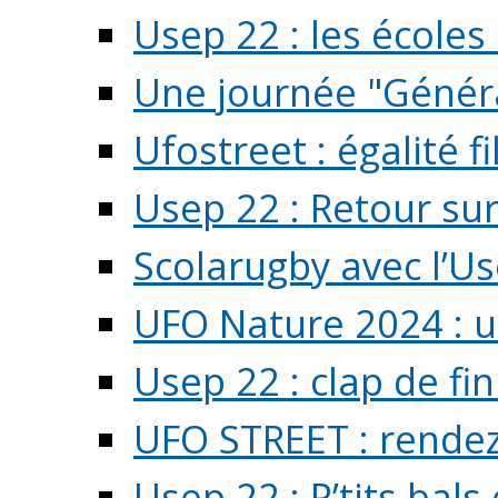
Usep 22 : les écoles 
Une journée "Généra
Ufostreet : égalité f
Usep 22 : Retour su
Scolarugby avec l’U
UFO Nature 2024 : 
Usep 22 : clap de fi
UFO STREET : rendez
Usep 22 : P’tits bals