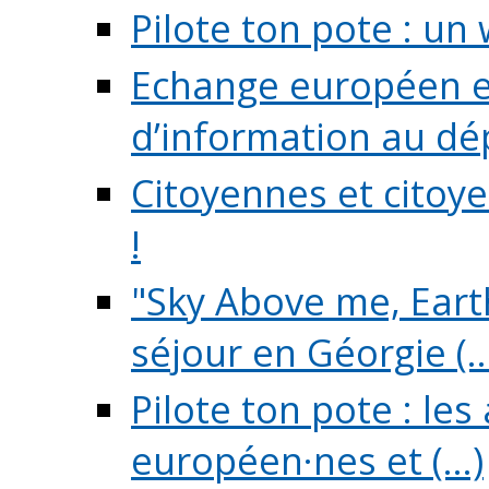
Pilote ton pote : un 
Echange européen e
d’information au dé
Citoyennes et citoye
!
"Sky Above me, Earth
séjour en Géorgie (..
Pilote ton pote : le
européen·nes et (...)