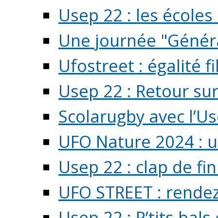
Usep 22 : les écoles 
Une journée "Généra
Ufostreet : égalité f
Usep 22 : Retour su
Scolarugby avec l’U
UFO Nature 2024 : 
Usep 22 : clap de fi
UFO STREET : rendez
Usep 22 : P’tits bals