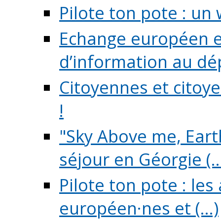
Pilote ton pote : un 
Echange européen e
d’information au dé
Citoyennes et citoye
!
"Sky Above me, Earth
séjour en Géorgie (..
Pilote ton pote : le
européen·nes et (...)