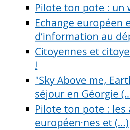
Pilote ton pote : un 
Echange européen e
d’information au dé
Citoyennes et citoye
!
"Sky Above me, Earth
séjour en Géorgie (..
Pilote ton pote : le
européen·nes et (...)