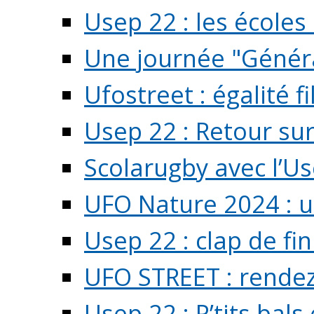
Usep 22 : les écoles 
Une journée "Généra
Ufostreet : égalité f
Usep 22 : Retour su
Scolarugby avec l’U
UFO Nature 2024 : 
Usep 22 : clap de fi
UFO STREET : rendez
Usep 22 : P’tits bals