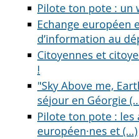
Pilote ton pote : un 
Echange européen e
d’information au dé
Citoyennes et citoye
!
"Sky Above me, Earth
séjour en Géorgie (..
Pilote ton pote : le
européen·nes et (...)