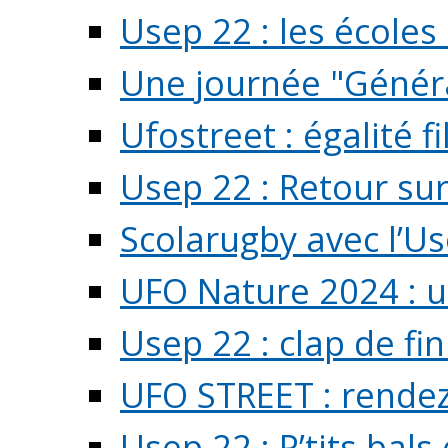
Usep 22 : les écoles 
Une journée "Généra
Ufostreet : égalité f
Usep 22 : Retour su
Scolarugby avec l’U
UFO Nature 2024 : 
Usep 22 : clap de fi
UFO STREET : rendez
Usep 22 : P’tits bals