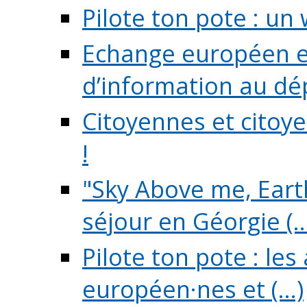
Pilote ton pote : un 
Echange européen e
d’information au dé
Citoyennes et citoye
!
"Sky Above me, Earth
séjour en Géorgie (..
Pilote ton pote : le
européen·nes et (...)