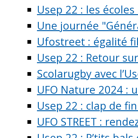
Usep 22 : les écoles 
Une journée "Généra
Ufostreet : égalité f
Usep 22 : Retour su
Scolarugby avec l’U
UFO Nature 2024 : 
Usep 22 : clap de fi
UFO STREET : rendez
Usep 22 : P’tits bals