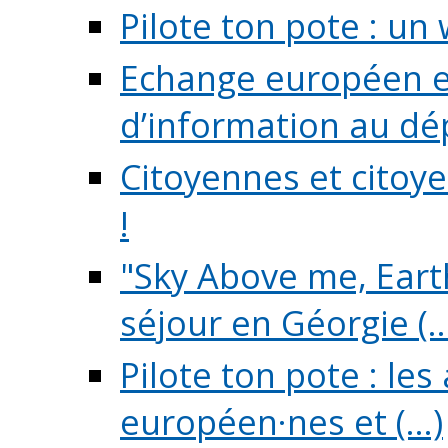
Pilote ton pote : un 
Echange européen e
d’information au dé
Citoyennes et citoye
!
"Sky Above me, Earth
séjour en Géorgie (..
Pilote ton pote : le
européen·nes et (...)