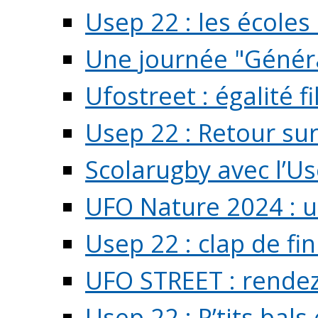
Usep 22 : les écoles 
Une journée "Généra
Ufostreet : égalité f
Usep 22 : Retour su
Scolarugby avec l’U
UFO Nature 2024 : 
Usep 22 : clap de fi
UFO STREET : rendez
Usep 22 : P’tits bals