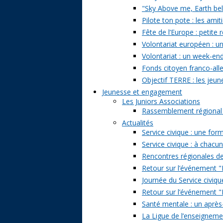
"Sky Above me, Earth belo
Pilote ton pote : les amit
Fête de l’Europe : petite 
Volontariat européen : un
Volontariat : un week-en
Fonds citoyen franco-alle
Objectif TERRE : les jeun
Jeunesse et engagement
Les Juniors Associations
Rassemblement régional de
Actualités
Service civique : une form
Service civique : à chacu
Rencontres régionales de
Retour sur l’événement "Pa
Journée du Service civiqu
Retour sur l’événement "D
Santé mentale : un après-
La Ligue de l’enseignemen