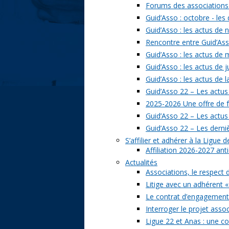
Forums des associations 
Guid’Asso : octobre - les
Guid’Asso : les actus de
Rencontre entre Guid’Asso
Guid’Asso : les actus de
Guid’Asso : les actus de 
Guid’Asso : les actus de 
Guid’Asso 22 – Les actus
2025-2026 Une offre de 
Guid’Asso 22 – Les actu
Guid’Asso 22 – Les derni
S’affilier et adhérer à la Ligue
Affiliation 2026-2027 ant
Actualités
Associations, le respect 
Litige avec un adhérent «
Le contrat d’engagement 
Interroger le projet assoc
Ligue 22 et Anas : une c