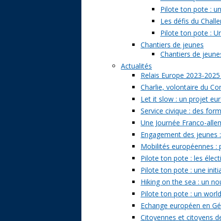
Pilote ton pote : 
Les défis du Challe
Pilote ton pote : U
Chantiers de jeunes
Chantiers de jeunes 
Actualités
Relais Europe 2023-2025
Charlie, volontaire du Cor
Let it slow : un projet e
Service civique : des form
Une Journée Franco-allem
Engagement des jeunes : t
Mobilités européennes : pr
Pilote ton pote : les él
Pilote ton pote : une ini
Hiking on the sea : un n
Pilote ton pote : un world
Echange européen en Géo
Citoyennes et citoyens de 