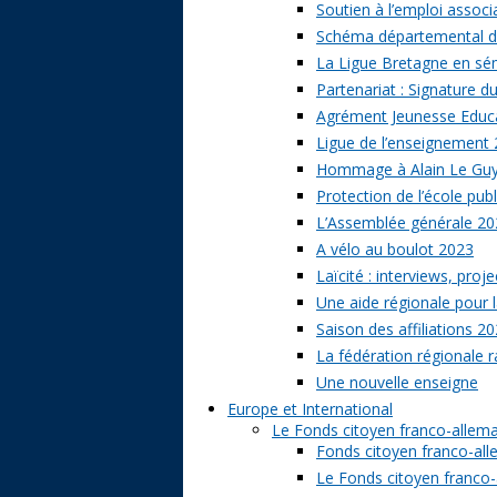
Soutien à l’emploi associa
Schéma départemental des
La Ligue Bretagne en sé
Partenariat : Signature d
Agrément Jeunesse Educat
Ligue de l’enseignement 
Hommage à Alain Le Gu
Protection de l’école publ
L’Assemblée générale 20
A vélo au boulot 2023
Laïcité : interviews, proj
Une aide régionale pour l
Saison des affiliations 2
La fédération régionale 
Une nouvelle enseigne
Europe et International
Le Fonds citoyen franco-allem
Fonds citoyen franco-alle
Le Fonds citoyen franco-