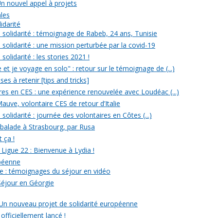
Un nouvel appel à projets
ales
idarité
solidarité : témoignage de Rabeb, 24 ans, Tunisie
solidarité : une mission perturbée par la covid-19
olidarité : les stories 2021 !
et je voyage en solo" : retour sur le témoignage de (...)
s à retenir [tips and tricks]
res en CES : une expérience renouvelée avec Loudéac (...)
auve, volontaire CES de retour d’Italie
olidarité : journée des volontaires en Côtes (...)
 balade à Strasbourg, par Rusa
t ça !
 Ligue 22 : Bienvenue à Lydia !
opéenne
e : témoignages du séjour en vidéo
Séjour en Géorgie
: Un nouveau projet de solidarité européenne
officiellement lancé !