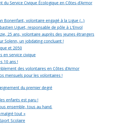
ent du Service Civique Écologique en Côtes-d’Armor
ean Bonenfant, volontaire engagé à la Ligue (...)
astien Uguet, responsable de pôle à L’Envol
e, 25 ans, volontaire auprès des jeunes étrangers
our Solenn, un jobdating concluant !
ique et 2050
s en service civique
es 10 ans !
mblement des volontaires en Côtes d’Armor
ros mensuels pour les volontaires !
nseignement du premier degré
 des enfants est paru !
ous ensemble, tous au hand.
 malgré tout »
Sport Scolaire