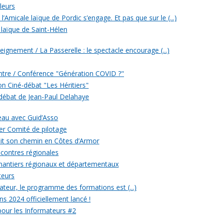
leurs
’Amicale laïque de Pordic s’engage. Et pas que sur le (...)
 laïque de Saint-Hélen
eignement / La Passerelle : le spectacle encourage (...)
ontre / Conférence "Génération COVID ?"
ion Ciné-débat "Les Héritiers"
 débat de Jean-Paul Delahaye
veau avec Guid’Asso
er Comité de pilotage
 fait son chemin en Côtes d’Armor
ncontres régionales
chantiers régionaux et départementaux
teurs
eur, le programme des formations est (...)
ons 2024 officiellement lancé !
 pour les Informateurs #2