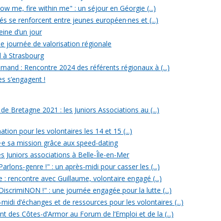
w me, fire within me" : un séjour en Géorgie (...)
iés se renforcent entre jeunes européen·nes et (...)
reine d’un jour
e journée de valorisation régionale
d à Strasbourg
mand : Rencontre 2024 des référents régionaux à (...)
es s’engagent !
 Bretagne 2021 : les Juniors Associations au (...)
ation pour les volontaires les 14 et 15 (...)
n·e sa mission grâce aux speed-dating
s Juniors associations à Belle-Île-en-Mer
rlons-genre !" : un après-midi pour casser les (...)
e : rencontre avec Guillaume, volontaire engagé (...)
iscrimiNON !" : une journée engagée pour la lutte (...)
midi d’échanges et de ressources pour les volontaires (...)
t des Côtes-d’Armor au Forum de l’Emploi et de la (...)