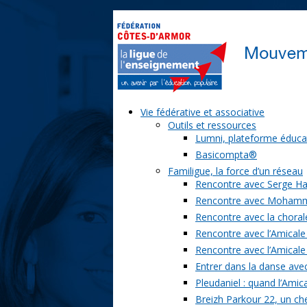
Vie fédérative et associative
Outils et ressources
Lumni, plateforme éduca
Basicompta®
Familigue, la force d’un réseau
Rencontre avec Serge Ha
Rencontre avec Moham
Rencontre avec la chorale
Rencontre avec l’Amicale
Rencontre avec l’Amicale
Entrer dans la danse ave
Pleudaniel : quand l’Amica
Breizh Parkour 22, un ch