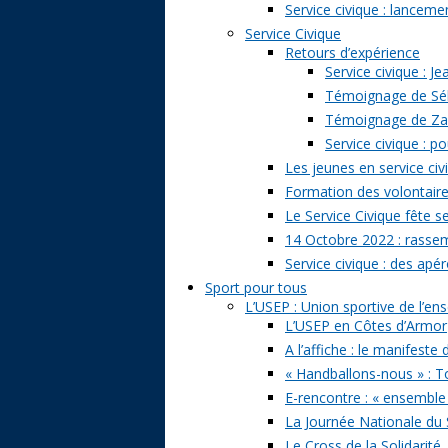
Service civique : lancem
Service Civique
Retours d’expérience
Service civique : J
Témoignage de Séb
Témoignage de Zazi
Service civique : p
Les jeunes en service civ
Formation des volontaire
Le Service Civique fête s
14 Octobre 2022 : rasse
Service civique : des apé
Sport pour tous
L’USEP : Union sportive de l’e
L’USEP en Côtes d’Armor
A l’affiche : le manifeste
« Handballons-nous » : T
E-rencontre : « ensemble
La Journée Nationale du 
Le Cross de la Solidarité