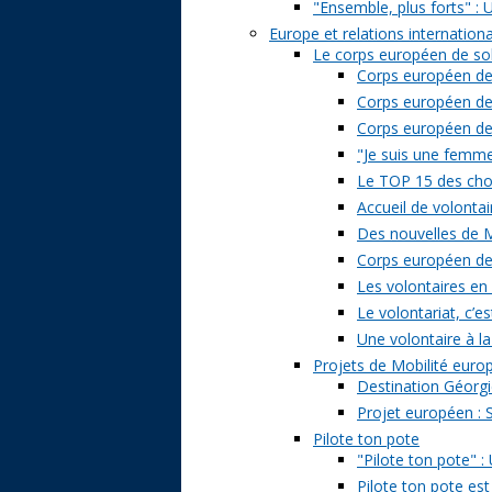
"Ensemble, plus forts" : 
Europe et relations internation
Le corps européen de sol
Corps européen de 
Corps européen de 
Corps européen de s
"Je suis une femme 
Le TOP 15 des chose
Accueil de volontai
Des nouvelles de M
Corps européen de s
Les volontaires en
Le volontariat, c’es
Une volontaire à la
Projets de Mobilité eur
Destination Géorgi
Projet européen : 
Pilote ton pote
"Pilote ton pote" 
Pilote ton pote est 