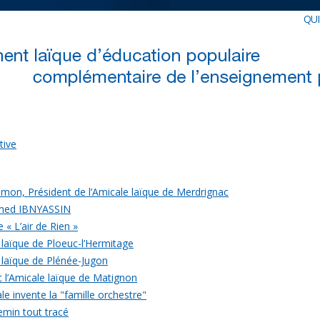
QU
tive
mon, Président de l’Amicale laïque de Merdrignac
med IBNYASSIN
 « L’air de Rien »
 laïque de Ploeuc-l’Hermitage
 laïque de Plénée-Jugon
c l’Amicale laïque de Matignon
le invente la "famille orchestre"
emin tout tracé