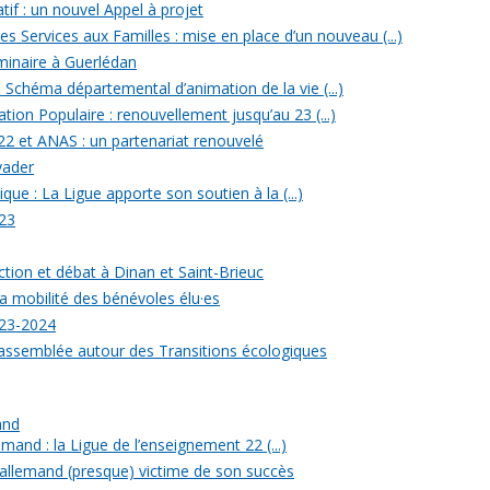
tif : un nouvel Appel à projet
 Services aux Familles : mise en place d’un nouveau (...)
minaire à Guerlédan
u Schéma départemental d’animation de la vie (...)
ion Populaire : renouvellement jusqu’au 23 (...)
22 et ANAS : un partenariat renouvelé
yader
ique : La Ligue apporte son soutien à la (...)
23
ection et débat à Dinan et Saint-Brieuc
a mobilité des bénévoles élu·es
023-2024
rassemblée autour des Transitions écologiques
and
mand : la Ligue de l’enseignement 22 (...)
allemand (presque) victime de son succès