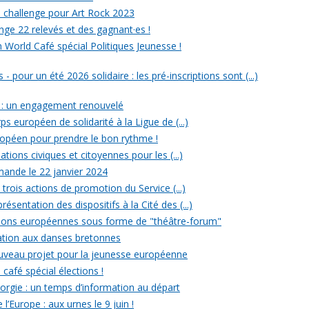
un challenge pour Art Rock 2023
nge 22 relevés et des gagnant·es !
n World Café spécial Politiques Jeunesse !
- pour un été 2026 solidaire : les pré-inscriptions sont (...)
 : un engagement renouvelé
ps européen de solidarité à la Ligue de (...)
uropéen pour prendre le bon rythme !
ations civiques et citoyennes pour les (...)
ande le 22 janvier 2024
rois actions de promotion du Service (...)
ésentation des dispositifs à la Cité des (...)
ections européennes sous forme de "théâtre-forum"
tiation aux danses bretonnes
ouveau projet pour la jeunesse européenne
 café spécial élections !
rgie : un temps d’information au départ
l’Europe : aux urnes le 9 juin !