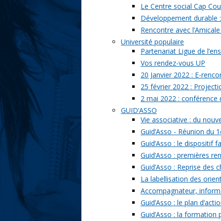
Le Centre social Cap Cou
Développement durable : l
Rencontre avec l’Amicale
Université populaire
Partenariat Ligue de l’ens
Vos rendez-vous UP
20 Janvier 2022 : E-renc
25 février 2022 : Project
2 mai 2022 : conférence
GUID’ASSO
Vie associative : du nou
Guid’Asso - Réunion du 1
Guid’Asso : le dispositif
Guid’Asso : premières re
Guid’Asso : Reprise des 
La labellisation des orien
Accompagnateur, informat
Guid’Asso : le plan d’acti
Guid’Asso : la formation