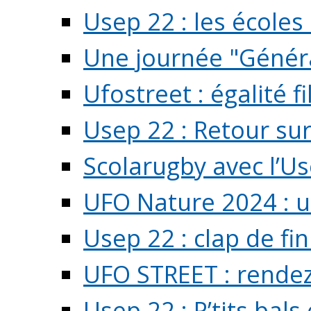
Usep 22 : les écoles 
Une journée "Généra
Ufostreet : égalité f
Usep 22 : Retour su
Scolarugby avec l’U
UFO Nature 2024 : 
Usep 22 : clap de fi
UFO STREET : rendez
Usep 22 : P’tits bals