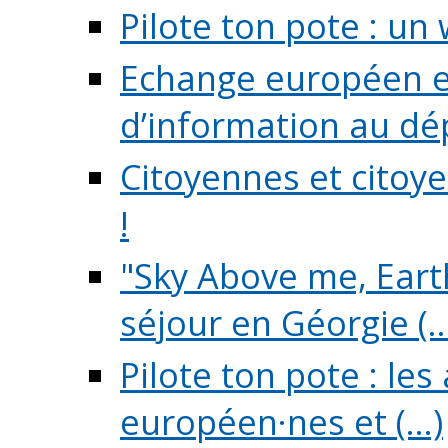
Pilote ton pote : un 
Echange européen e
d’information au dé
Citoyennes et citoye
!
"Sky Above me, Earth
séjour en Géorgie (..
Pilote ton pote : le
européen·nes et (...)