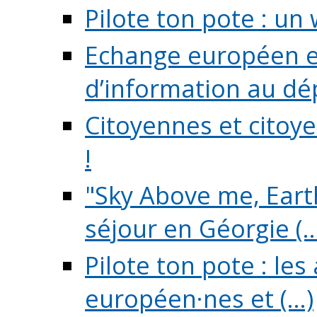
Pilote ton pote : un 
Echange européen e
d’information au dé
Citoyennes et citoye
!
"Sky Above me, Earth
séjour en Géorgie (..
Pilote ton pote : le
européen·nes et (...)