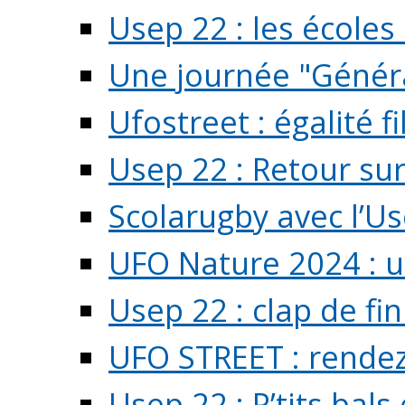
Usep 22 : les écoles 
Une journée "Généra
Ufostreet : égalité f
Usep 22 : Retour su
Scolarugby avec l’U
UFO Nature 2024 : 
Usep 22 : clap de fi
UFO STREET : rendez
Usep 22 : P’tits bals