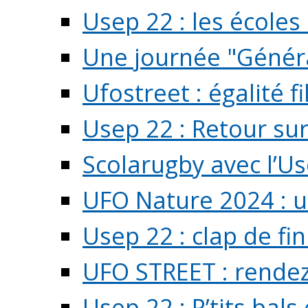
Usep 22 : les écoles 
Une journée "Généra
Ufostreet : égalité f
Usep 22 : Retour su
Scolarugby avec l’U
UFO Nature 2024 : 
Usep 22 : clap de fi
UFO STREET : rendez
Usep 22 : P’tits bals