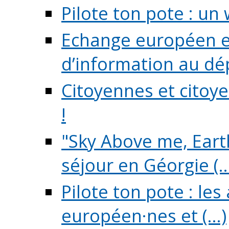
Pilote ton pote : un 
Echange européen e
d’information au dé
Citoyennes et citoye
!
"Sky Above me, Earth
séjour en Géorgie (..
Pilote ton pote : le
européen·nes et (...)