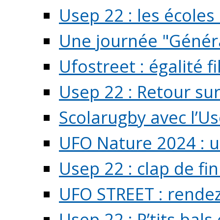
Usep 22 : les écoles 
Une journée "Généra
Ufostreet : égalité f
Usep 22 : Retour su
Scolarugby avec l’U
UFO Nature 2024 : 
Usep 22 : clap de fi
UFO STREET : rendez
Usep 22 : P’tits bals