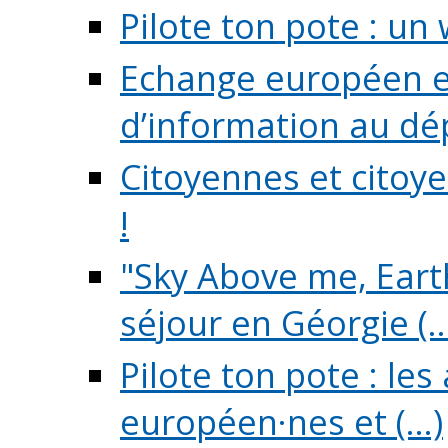
Pilote ton pote : un 
Echange européen e
d’information au dé
Citoyennes et citoye
!
"Sky Above me, Earth
séjour en Géorgie (..
Pilote ton pote : le
européen·nes et (...)