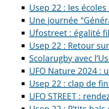
Usep 22 : les écoles 
Une journée "Généra
Ufostreet : égalité f
Usep 22 : Retour su
Scolarugby avec l’U
UFO Nature 2024 : 
Usep 22 : clap de fi
UFO STREET : rendez
Usep 22 : P’tits bals