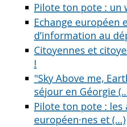
Pilote ton pote : un 
Echange européen e
d’information au dé
Citoyennes et citoye
!
"Sky Above me, Earth
séjour en Géorgie (..
Pilote ton pote : le
européen·nes et (...)