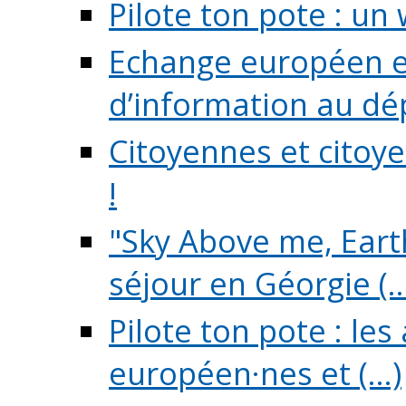
Pilote ton pote : un 
Echange européen e
d’information au dé
Citoyennes et citoye
!
"Sky Above me, Earth
séjour en Géorgie (..
Pilote ton pote : le
européen·nes et (...)