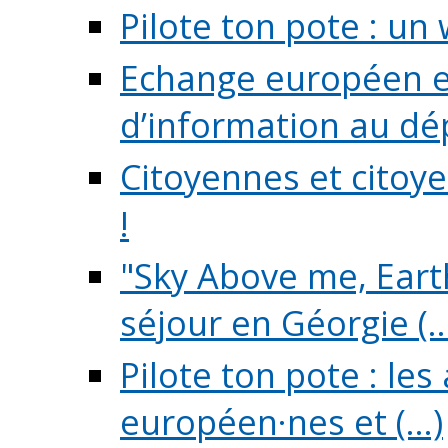
Pilote ton pote : un 
Echange européen e
d’information au dé
Citoyennes et citoye
!
"Sky Above me, Earth
séjour en Géorgie (..
Pilote ton pote : le
européen·nes et (...)