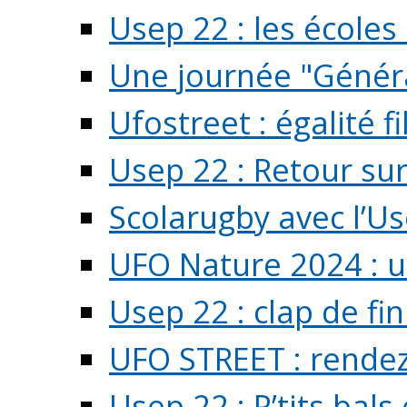
Usep 22 : les écoles 
Une journée "Généra
Ufostreet : égalité f
Usep 22 : Retour su
Scolarugby avec l’U
UFO Nature 2024 : 
Usep 22 : clap de fi
UFO STREET : rendez
Usep 22 : P’tits bals