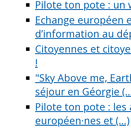
Pilote ton pote : un 
Echange européen e
d’information au dé
Citoyennes et citoye
!
"Sky Above me, Earth
séjour en Géorgie (..
Pilote ton pote : le
européen·nes et (...)