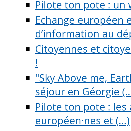
Pilote ton pote : un 
Echange européen e
d’information au dé
Citoyennes et citoye
!
"Sky Above me, Earth
séjour en Géorgie (..
Pilote ton pote : le
européen·nes et (...)