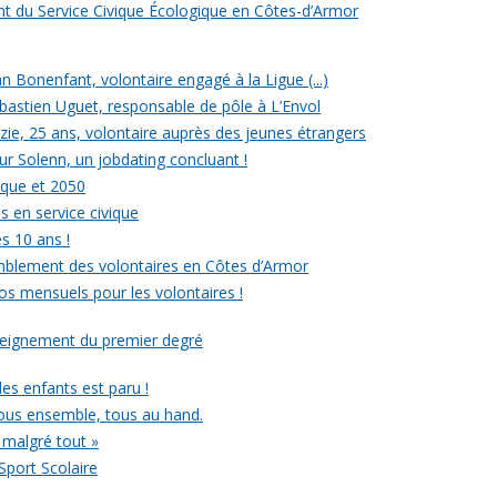
ent du Service Civique Écologique en Côtes-d’Armor
ean Bonenfant, volontaire engagé à la Ligue (...)
astien Uguet, responsable de pôle à L’Envol
e, 25 ans, volontaire auprès des jeunes étrangers
our Solenn, un jobdating concluant !
ique et 2050
s en service civique
es 10 ans !
mblement des volontaires en Côtes d’Armor
ros mensuels pour les volontaires !
nseignement du premier degré
 des enfants est paru !
ous ensemble, tous au hand.
 malgré tout »
Sport Scolaire