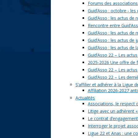
Forums des associations 
Guid’Asso : octobre - les
Guid’Asso : les actus de
Rencontre entre Guid’Asso
Guid’Asso : les actus de
Guid’Asso : les actus de 
Guid’Asso : les actus de 
Guid’Asso 22 – Les actus
2025-2026 Une offre de 
Guid’Asso 22 – Les actu
Guid’Asso 22 – Les derni
S’affilier et adhérer à la Ligue
Affiliation 2026-2027 ant
Actualités
Associations, le respect 
Litige avec un adhérent «
Le contrat d’engagement 
Interroger le projet assoc
Ligue 22 et Anas : une c