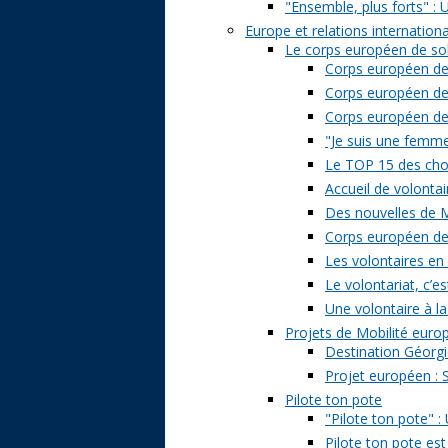
"Ensemble, plus forts" : 
Europe et relations internation
Le corps européen de sol
Corps européen de 
Corps européen de 
Corps européen de s
"Je suis une femme 
Le TOP 15 des chose
Accueil de volontai
Des nouvelles de M
Corps européen de s
Les volontaires en
Le volontariat, c’es
Une volontaire à la
Projets de Mobilité eur
Destination Géorgi
Projet européen : 
Pilote ton pote
"Pilote ton pote" 
Pilote ton pote est 