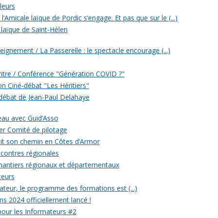
leurs
’Amicale laïque de Pordic s’engage. Et pas que sur le (...)
 laïque de Saint-Hélen
eignement / La Passerelle : le spectacle encourage (...)
ontre / Conférence "Génération COVID ?"
ion Ciné-débat "Les Héritiers"
 débat de Jean-Paul Delahaye
veau avec Guid’Asso
er Comité de pilotage
 fait son chemin en Côtes d’Armor
ncontres régionales
chantiers régionaux et départementaux
teurs
eur, le programme des formations est (...)
ons 2024 officiellement lancé !
 pour les Informateurs #2