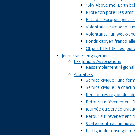
"Sky Above me, Earth belo
Pilote ton pote : les amit
Fête de l’Europe : petite 
Volontariat européen : un
Volontariat : un week-en
Fonds citoyen franco-alle
Objectif TERRE : les jeun
Jeunesse et engagement
Les Juniors Associations
Rassemblement régional de
Actualités
Service civique : une form
Service civique : à chacu
Rencontres régionales de
Retour sur l’événement "Pa
Journée du Service civiqu
Retour sur l’événement "D
Santé mentale : un après-
La Ligue de l’enseignemen