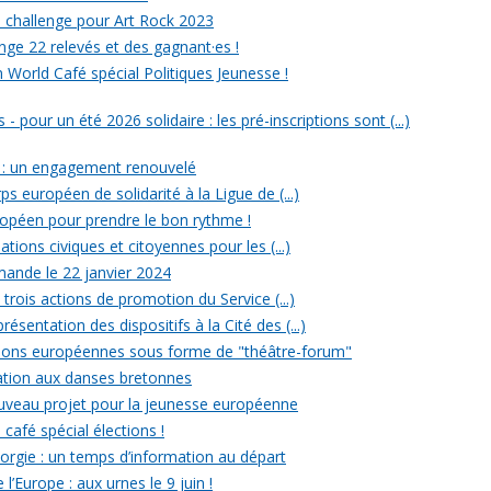
un challenge pour Art Rock 2023
nge 22 relevés et des gagnant·es !
n World Café spécial Politiques Jeunesse !
- pour un été 2026 solidaire : les pré-inscriptions sont (...)
 : un engagement renouvelé
ps européen de solidarité à la Ligue de (...)
uropéen pour prendre le bon rythme !
ations civiques et citoyennes pour les (...)
ande le 22 janvier 2024
rois actions de promotion du Service (...)
ésentation des dispositifs à la Cité des (...)
ections européennes sous forme de "théâtre-forum"
tiation aux danses bretonnes
ouveau projet pour la jeunesse européenne
 café spécial élections !
rgie : un temps d’information au départ
l’Europe : aux urnes le 9 juin !