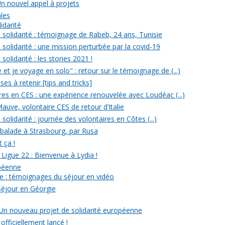
Un nouvel appel à projets
ales
idarité
solidarité : témoignage de Rabeb, 24 ans, Tunisie
solidarité : une mission perturbée par la covid-19
olidarité : les stories 2021 !
et je voyage en solo" : retour sur le témoignage de (...)
s à retenir [tips and tricks]
res en CES : une expérience renouvelée avec Loudéac (...)
auve, volontaire CES de retour d’Italie
olidarité : journée des volontaires en Côtes (...)
 balade à Strasbourg, par Rusa
t ça !
 Ligue 22 : Bienvenue à Lydia !
opéenne
e : témoignages du séjour en vidéo
Séjour en Géorgie
: Un nouveau projet de solidarité européenne
officiellement lancé !