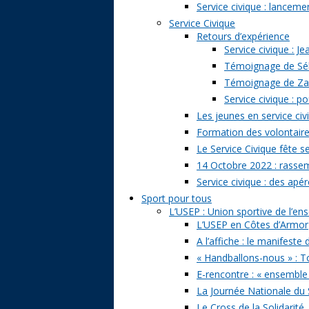
Service civique : lancem
Service Civique
Retours d’expérience
Service civique : J
Témoignage de Séb
Témoignage de Zazi
Service civique : p
Les jeunes en service civ
Formation des volontaire
Le Service Civique fête s
14 Octobre 2022 : rasse
Service civique : des apé
Sport pour tous
L’USEP : Union sportive de l’e
L’USEP en Côtes d’Armor
A l’affiche : le manifeste
« Handballons-nous » : T
E-rencontre : « ensemble
La Journée Nationale du 
Le Cross de la Solidarité