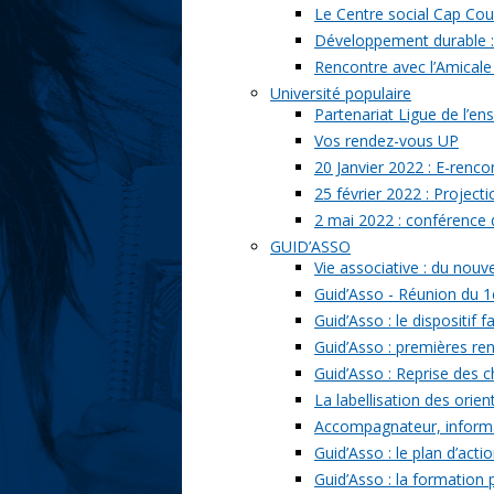
Le Centre social Cap Cou
Développement durable : l
Rencontre avec l’Amicale
Université populaire
Partenariat Ligue de l’ens
Vos rendez-vous UP
20 Janvier 2022 : E-renc
25 février 2022 : Project
2 mai 2022 : conférence
GUID’ASSO
Vie associative : du nou
Guid’Asso - Réunion du 1
Guid’Asso : le dispositif
Guid’Asso : premières re
Guid’Asso : Reprise des 
La labellisation des orien
Accompagnateur, informat
Guid’Asso : le plan d’acti
Guid’Asso : la formation