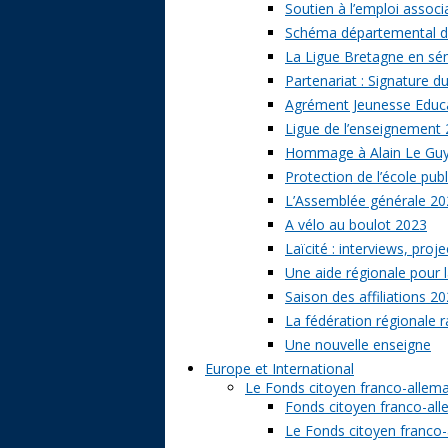
Soutien à l’emploi associa
Schéma départemental des
La Ligue Bretagne en sé
Partenariat : Signature d
Agrément Jeunesse Educat
Ligue de l’enseignement 
Hommage à Alain Le Gu
Protection de l’école publ
L’Assemblée générale 20
A vélo au boulot 2023
Laïcité : interviews, proj
Une aide régionale pour l
Saison des affiliations 2
La fédération régionale 
Une nouvelle enseigne
Europe et International
Le Fonds citoyen franco-allem
Fonds citoyen franco-alle
Le Fonds citoyen franco-