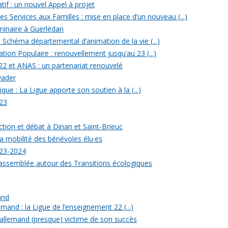
tif : un nouvel Appel à projet
 Services aux Familles : mise en place d’un nouveau (...)
minaire à Guerlédan
u Schéma départemental d’animation de la vie (...)
ion Populaire : renouvellement jusqu’au 23 (...)
22 et ANAS : un partenariat renouvelé
yader
ique : La Ligue apporte son soutien à la (...)
23
ection et débat à Dinan et Saint-Brieuc
a mobilité des bénévoles élu·es
023-2024
rassemblée autour des Transitions écologiques
and
mand : la Ligue de l’enseignement 22 (...)
allemand (presque) victime de son succès