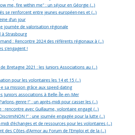
w me, fire within me" : un séjour en Géorgie (...)
iés se renforcent entre jeunes européen·nes et (...)
reine d’un jour
e journée de valorisation régionale
d à Strasbourg
mand : Rencontre 2024 des référents régionaux à (...)
es s’engagent !
 Bretagne 2021 : les Juniors Associations au (...)
ation pour les volontaires les 14 et 15 (...)
n·e sa mission grâce aux speed-dating
s Juniors associations à Belle-Île-en-Mer
rlons-genre !" : un après-midi pour casser les (...)
e : rencontre avec Guillaume, volontaire engagé (...)
iscrimiNON !" : une journée engagée pour la lutte (...)
midi d’échanges et de ressources pour les volontaires (...)
t des Côtes-d’Armor au Forum de l’Emploi et de la (...)