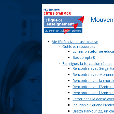
Vie fédérative et associative
Outils et ressources
Lumni, plateforme éduca
Basicompta®
Familigue, la force d’un réseau
Rencontre avec Serge Ha
Rencontre avec Moham
Rencontre avec la chorale
Rencontre avec l’Amicale
Rencontre avec l’Amicale
Entrer dans la danse ave
Pleudaniel : quand l’Amica
Breizh Parkour 22, un ch