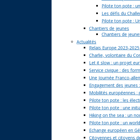
Pilote ton pote : 
Les défis du Challe
Pilote ton pote : U
Chantiers de jeunes
Chantiers de jeunes 
Actualités
Relais Europe 2023-2025
Charlie, volontaire du Cor
Let it slow : un projet e
Service civique : des form
Une Journée Franco-allem
Engagement des jeunes : t
Mobilités européennes : pr
Pilote ton pote : les él
Pilote ton pote : une ini
Hiking on the sea : un n
Pilote ton pote : un world
Echange européen en Géo
Citoyennes et citoyens de 