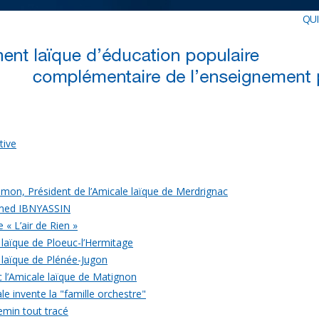
QU
tive
mon, Président de l’Amicale laïque de Merdrignac
med IBNYASSIN
 « L’air de Rien »
 laïque de Ploeuc-l’Hermitage
 laïque de Plénée-Jugon
c l’Amicale laïque de Matignon
le invente la "famille orchestre"
emin tout tracé