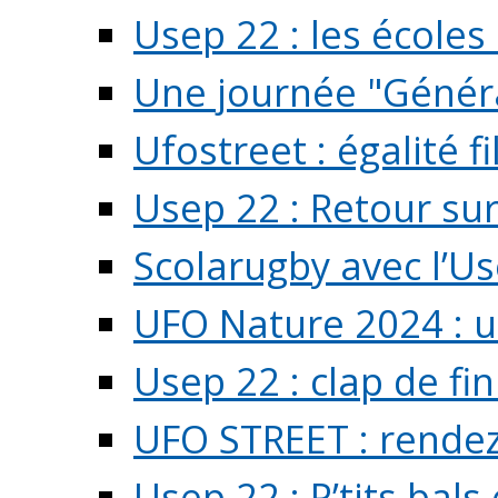
Usep 22 : les écoles 
Une journée "Généra
Ufostreet : égalité f
Usep 22 : Retour su
Scolarugby avec l’U
UFO Nature 2024 : 
Usep 22 : clap de fi
UFO STREET : rendez
Usep 22 : P’tits bals