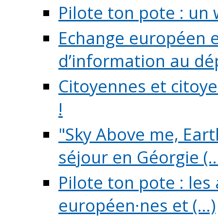
Pilote ton pote : un 
Echange européen e
d’information au dé
Citoyennes et citoye
!
"Sky Above me, Earth
séjour en Géorgie (..
Pilote ton pote : le
européen·nes et (...)