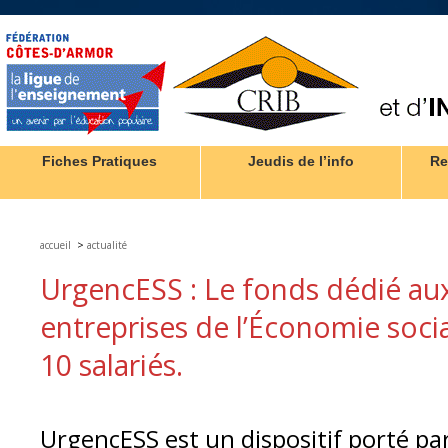
Fiches Pratiques
Jeudis de l’info
Re
>
accueil
actualité
UrgencESS : Le fonds dédié aux
entreprises de l’Économie socia
10 salariés.
UrgencESS est un dispositif porté par