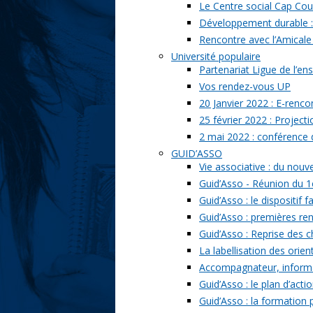
Le Centre social Cap Cou
Développement durable : l
Rencontre avec l’Amicale
Université populaire
Partenariat Ligue de l’ens
Vos rendez-vous UP
20 Janvier 2022 : E-renc
25 février 2022 : Project
2 mai 2022 : conférence
GUID’ASSO
Vie associative : du nou
Guid’Asso - Réunion du 1
Guid’Asso : le dispositif
Guid’Asso : premières re
Guid’Asso : Reprise des 
La labellisation des orien
Accompagnateur, informat
Guid’Asso : le plan d’acti
Guid’Asso : la formation