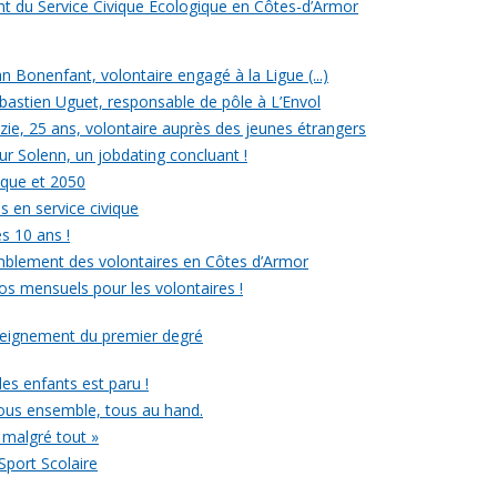
ent du Service Civique Écologique en Côtes-d’Armor
ean Bonenfant, volontaire engagé à la Ligue (...)
astien Uguet, responsable de pôle à L’Envol
e, 25 ans, volontaire auprès des jeunes étrangers
our Solenn, un jobdating concluant !
ique et 2050
s en service civique
es 10 ans !
mblement des volontaires en Côtes d’Armor
ros mensuels pour les volontaires !
nseignement du premier degré
 des enfants est paru !
ous ensemble, tous au hand.
 malgré tout »
Sport Scolaire