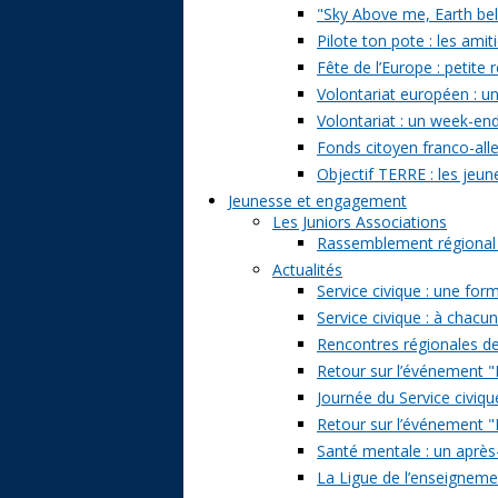
"Sky Above me, Earth belo
Pilote ton pote : les amit
Fête de l’Europe : petite 
Volontariat européen : un
Volontariat : un week-en
Fonds citoyen franco-alle
Objectif TERRE : les jeun
Jeunesse et engagement
Les Juniors Associations
Rassemblement régional de
Actualités
Service civique : une form
Service civique : à chacu
Rencontres régionales de
Retour sur l’événement "Pa
Journée du Service civiqu
Retour sur l’événement "D
Santé mentale : un après-
La Ligue de l’enseignemen