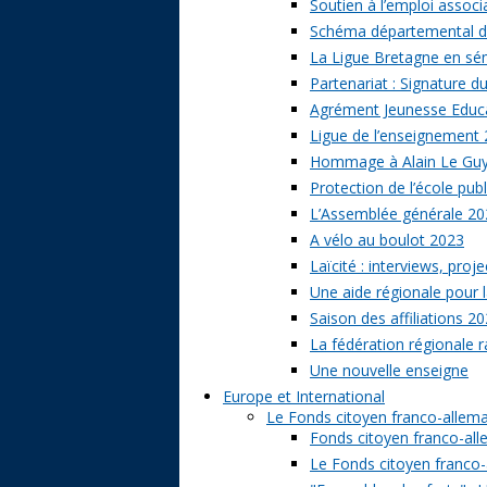
Soutien à l’emploi associa
Schéma départemental des
La Ligue Bretagne en sé
Partenariat : Signature d
Agrément Jeunesse Educat
Ligue de l’enseignement 
Hommage à Alain Le Gu
Protection de l’école publ
L’Assemblée générale 20
A vélo au boulot 2023
Laïcité : interviews, proj
Une aide régionale pour l
Saison des affiliations 2
La fédération régionale 
Une nouvelle enseigne
Europe et International
Le Fonds citoyen franco-allem
Fonds citoyen franco-alle
Le Fonds citoyen franco-