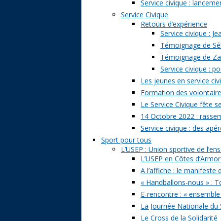
Service civique : lancem
Service Civique
Retours d’expérience
Service civique : J
Témoignage de Séb
Témoignage de Zazi
Service civique : p
Les jeunes en service civ
Formation des volontaire
Le Service Civique fête s
14 Octobre 2022 : rasse
Service civique : des apé
Sport pour tous
L’USEP : Union sportive de l’e
L’USEP en Côtes d’Armor
A l’affiche : le manifeste
« Handballons-nous » : T
E-rencontre : « ensemble
La Journée Nationale du 
Le Cross de la Solidarité