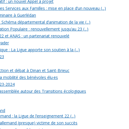
tif : un nouvel Appel à projet
 Services aux Familles : mise en place d’un nouveau (...)
minaire à Guerlédan
u Schéma départemental d’animation de la vie (...)
ion Populaire : renouvellement jusqu’au 23 (...)
22 et ANAS : un partenariat renouvelé
yader
ique : La Ligue apporte son soutien à la (...)
23
ection et débat à Dinan et Saint-Brieuc
a mobilité des bénévoles élu·es
023-2024
rassemblée autour des Transitions écologiques
and
mand : la Ligue de l’enseignement 22 (...)
allemand (presque) victime de son succès