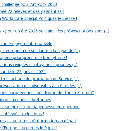
un challenge pour Art Rock 2023
nge 22 relevés et des gagnant·es !
n World Café spécial Politiques Jeunesse !
- pour un été 2026 solidaire : les pré-inscriptions sont (...)
 : un engagement renouvelé
ps européen de solidarité à la Ligue de (...)
uropéen pour prendre le bon rythme !
ations civiques et citoyennes pour les (...)
ande le 22 janvier 2024
rois actions de promotion du Service (...)
ésentation des dispositifs à la Cité des (...)
ections européennes sous forme de "théâtre-forum"
tiation aux danses bretonnes
ouveau projet pour la jeunesse européenne
 café spécial élections !
rgie : un temps d’information au départ
l’Europe : aux urnes le 9 juin !