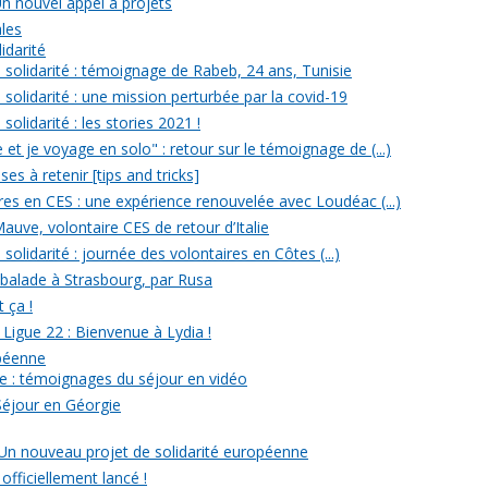
Un nouvel appel à projets
ales
idarité
solidarité : témoignage de Rabeb, 24 ans, Tunisie
solidarité : une mission perturbée par la covid-19
olidarité : les stories 2021 !
et je voyage en solo" : retour sur le témoignage de (...)
s à retenir [tips and tricks]
res en CES : une expérience renouvelée avec Loudéac (...)
auve, volontaire CES de retour d’Italie
olidarité : journée des volontaires en Côtes (...)
 balade à Strasbourg, par Rusa
t ça !
 Ligue 22 : Bienvenue à Lydia !
opéenne
e : témoignages du séjour en vidéo
Séjour en Géorgie
: Un nouveau projet de solidarité européenne
officiellement lancé !