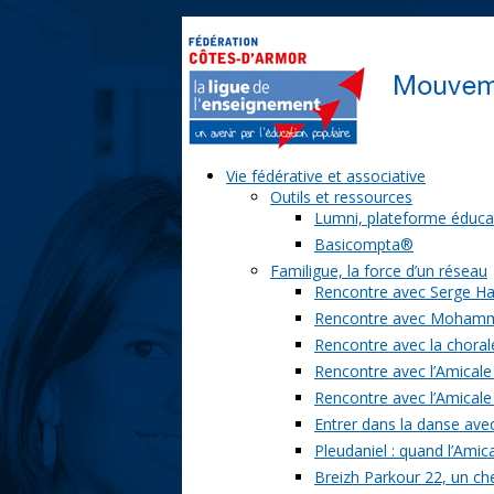
Vie fédérative et associative
Outils et ressources
Lumni, plateforme éduca
Basicompta®
Familigue, la force d’un réseau
Rencontre avec Serge Ha
Rencontre avec Moham
Rencontre avec la chorale
Rencontre avec l’Amicale
Rencontre avec l’Amicale
Entrer dans la danse ave
Pleudaniel : quand l’Amica
Breizh Parkour 22, un ch