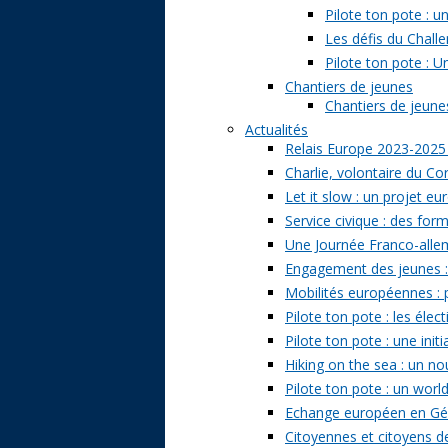
Pilote ton pote : 
Les défis du Challe
Pilote ton pote : U
Chantiers de jeunes
Chantiers de jeunes 
Actualités
Relais Europe 2023-2025
Charlie, volontaire du Cor
Let it slow : un projet e
Service civique : des form
Une Journée Franco-allem
Engagement des jeunes : t
Mobilités européennes : pr
Pilote ton pote : les él
Pilote ton pote : une ini
Hiking on the sea : un n
Pilote ton pote : un world
Echange européen en Géo
Citoyennes et citoyens de 