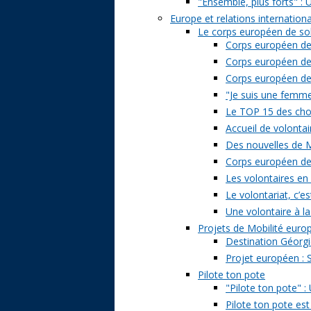
"Ensemble, plus forts" : 
Europe et relations internation
Le corps européen de sol
Corps européen de 
Corps européen de 
Corps européen de s
"Je suis une femme 
Le TOP 15 des chose
Accueil de volontai
Des nouvelles de M
Corps européen de s
Les volontaires en
Le volontariat, c’es
Une volontaire à la
Projets de Mobilité eur
Destination Géorgi
Projet européen : 
Pilote ton pote
"Pilote ton pote" 
Pilote ton pote est 