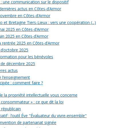
: une communication sur le dispositif
 dernières actus en Côtes-d’Armor
 novembre en Côtes-d’Armor
 et Bretagne Tiers-Lieux : vers une coopération (...)
 mai 2025 en Côtes-d’Armor
juin 2025 en Côtes-d’Armor
la rentrée 2025 en Côtes-d’Armor
 d’octobre 2025
formation pour les bénévoles
s de décembre 2025
ères actus
 de l’enseignement
icipée : comment faire ?
de la propriété intellectuelle vous concerne
 consommateur » : ce que dit la loi
républicain
iatif : l’outil Éve "Évaluateur du vivre-ensemble"
onvention de partenariat signée