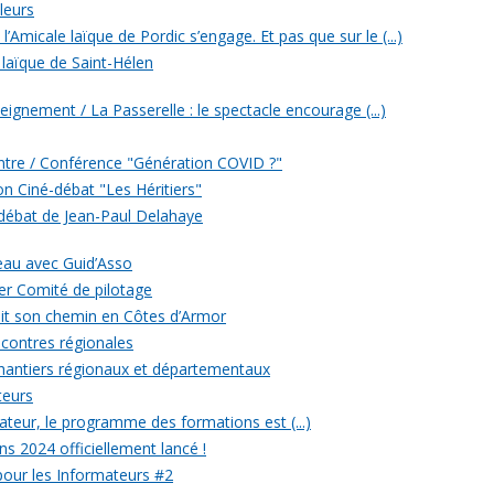
leurs
’Amicale laïque de Pordic s’engage. Et pas que sur le (...)
 laïque de Saint-Hélen
eignement / La Passerelle : le spectacle encourage (...)
ontre / Conférence "Génération COVID ?"
ion Ciné-débat "Les Héritiers"
 débat de Jean-Paul Delahaye
veau avec Guid’Asso
er Comité de pilotage
 fait son chemin en Côtes d’Armor
ncontres régionales
chantiers régionaux et départementaux
teurs
eur, le programme des formations est (...)
ons 2024 officiellement lancé !
 pour les Informateurs #2