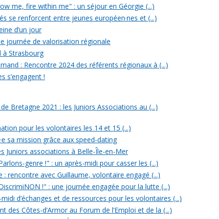
w me, fire within me" : un séjour en Géorgie (...)
iés se renforcent entre jeunes européen·nes et (...)
reine d’un jour
e journée de valorisation régionale
d à Strasbourg
mand : Rencontre 2024 des référents régionaux à (...)
es s’engagent !
 Bretagne 2021 : les Juniors Associations au (...)
ation pour les volontaires les 14 et 15 (...)
n·e sa mission grâce aux speed-dating
s Juniors associations à Belle-Île-en-Mer
rlons-genre !" : un après-midi pour casser les (...)
e : rencontre avec Guillaume, volontaire engagé (...)
iscrimiNON !" : une journée engagée pour la lutte (...)
midi d’échanges et de ressources pour les volontaires (...)
t des Côtes-d’Armor au Forum de l’Emploi et de la (...)