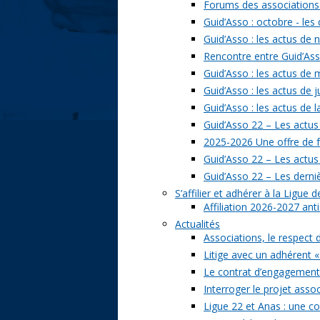
Forums des associations 
Guid’Asso : octobre - les
Guid’Asso : les actus de
Rencontre entre Guid’Asso
Guid’Asso : les actus de
Guid’Asso : les actus de 
Guid’Asso : les actus de 
Guid’Asso 22 – Les actus
2025-2026 Une offre de 
Guid’Asso 22 – Les actu
Guid’Asso 22 – Les derni
S’affilier et adhérer à la Ligue
Affiliation 2026-2027 ant
Actualités
Associations, le respect 
Litige avec un adhérent «
Le contrat d’engagement 
Interroger le projet assoc
Ligue 22 et Anas : une c