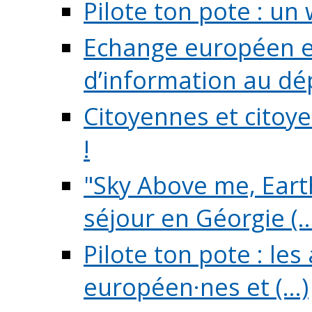
Pilote ton pote : un 
Echange européen e
d’information au dé
Citoyennes et citoye
!
"Sky Above me, Earth
séjour en Géorgie (..
Pilote ton pote : le
européen·nes et (...)